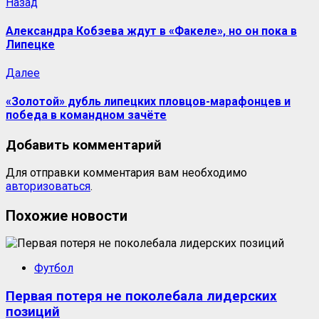
Навигация
Предыдущая
Назад
запись:
записи
Александра Кобзева ждут в «Факеле», но он пока в
Липецке
Следующая
Далее
запись:
«Золотой» дубль липецких пловцов-марафонцев и
победа в командном зачёте
Добавить комментарий
Для отправки комментария вам необходимо
авторизоваться
.
Похожие новости
Футбол
Первая потеря не поколебала лидерских
позиций