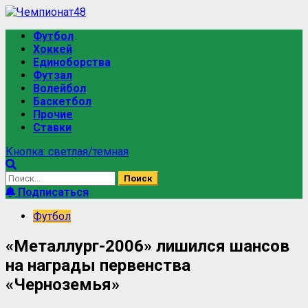
Перейти
к
Основное
Футбол
содержимому
меню
Хоккей
Единоборства
Футзал
Волейбол
Баскетбол
Прочие
Ставки
Кнопка: светлая/темная
Найти:
Подписаться
Футбол
«Металлург-2006» лишился шансов
на награды первенства
«Черноземья»