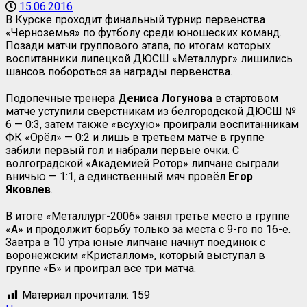
15.06.2016
В Курске проходит финальный турнир первенства
«Черноземья» по футболу среди юношеских команд.
Позади матчи группового этапа, по итогам которых
воспитанники липецкой ДЮСШ «Металлург» лишились
шансов побороться за награды первенства.
Подопечные тренера
Дениса Логунова
в стартовом
матче уступили сверстникам из белгородской ДЮСШ №
6 — 0:3, затем также «всухую» проиграли воспитанникам
ФК «Орёл» — 0:2 и лишь в третьем матче в группе
забили первый гол и набрали первые очки. С
волгоградской «Академией Ротор» липчане сыграли
вничью — 1:1, а единственный мяч провёл
Егор
Яковлев
.
В итоге «Металлург-2006» занял третье место в группе
«А» и продолжит борьбу только за места с 9-го по 16-е.
Завтра в 10 утра юные липчане начнут поединок с
воронежским «Кристаллом», который выступал в
группе «Б» и проиграл все три матча.
Материал прочитали:
159