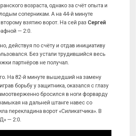
анского возраста, однако за счёт опыта и
лодым соперникам. А на 44-й минуте
 второму взятию ворот. На сей раз
Сергей
афной — 2:0.
о, действуя по счёту и отдав инициативу
ользовался. Без устали трудившийся весь
жки партнёров не получал.
го. На 82-й минуте вышедший на замену
играв борьбу у защитника, оказался с глазу
самоотверженно бросился в ноги форварду
 замыкая на дальней штанге навес со
зила перекладина ворот «Силикатчика». В
» — 2:0.