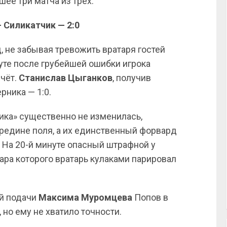
ее три матча из трёх.
Силикатчик — 2:0
 не забывая тревожить вратаря гостей
нуте после грубейшей ошибки игрока
счёт.
Станислав Цыганков
, получив
рника — 1:0.
ика» существенно не изменилась,
ередине поля, а их единственный форвард
 На 20-й минуте опасный штрафной у
ара которого вратарь кулаками парировал
ой подачи
Максима Муромцева
Попов в
но ему не хватило точности.