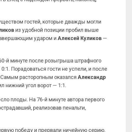
ществом гостей, которые дважды могли
ликов
из удобной позиции пробил выше
с завершающим ударом и
Алексей Куликов
—
а 60-й минуте после розыгрыша штрафного
:1. Порадоваться гости не успели, и после
. Самым расторопным оказался
Александр
ил нижний угол ворот — 1:1.
есло плоды. На 76-й минуте автора первого
острадавший, реализовав пенальти,
рвую победу и прервали ничейную серию.