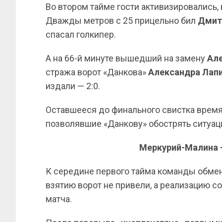
Во втором тайме гости активизировались,
Дважды метров с 25 прицельно бил
Дмит
спасал голкипер.
А на 66-й минуте вышедший на замену
Ал
стража ворот «Данкова»
Александра Лап
издали — 2:0.
Оставшееся до финального свистка время 
позволявшие «Данкову» обострять ситуаци
Меркурий-Малина 
К середине первого тайма команды обме
взятию ворот не привели, а реализацию с
матча.