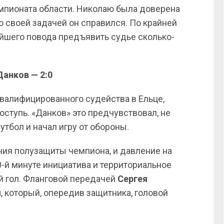
мпионата области. Николаю была доверена
о своей задачей он справился. По крайней
ейшего повода предъявить судье сколько-
Данков — 2:0
квалифицированного судейства в Ельце,
ступь. «Данков» это предчувствовал, не
тбол и начал игру от обороны.
ния полузащиты чемпиона, и давление на
0-й минуте инициатива и территориальное
й гол. Фланговой передачей
Сергея
н
, который, опередив защитника, головой