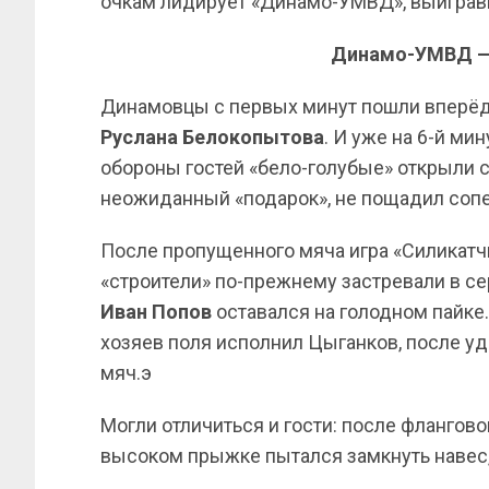
очкам лидирует «Динамо-УМВД», выигравш
Динамо-УМВД — 
Динамовцы с первых минут пошли вперёд,
Руслана Белокопытова
. И уже на 6-й ми
обороны гостей «бело-голубые» открыли 
неожиданный «подарок», не пощадил сопе
После пропущенного мяча игра «Силикатч
«строители» по-прежнему застревали в с
Иван
Попов
оставался на голодном пайке.
хозяев поля исполнил Цыганков, после уд
мяч.э
Могли отличиться и гости: после флангов
высоком прыжке пытался замкнуть навес, 