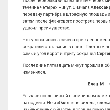
После перерыва «инопланетяне» первыми 
течение четырёх минут. Сначала
Алексан
передачу партнёра в штрафную площадь и 
затем после флангового прострела первы
удвоил преимущество.
Нот успокоились хозяева преждевременн
сократили отставание в счёте. Плотным 
самый угол ворот интригу сохранил
Серге
Последние пятнадцать минут прошли в обо
изменился.
Елец-М — 
Ельчане после ничьей с чемпионом заметн
на подвиги. Но и «Ожога» не сидела, слож
из ближайших областей, воловцы приехали