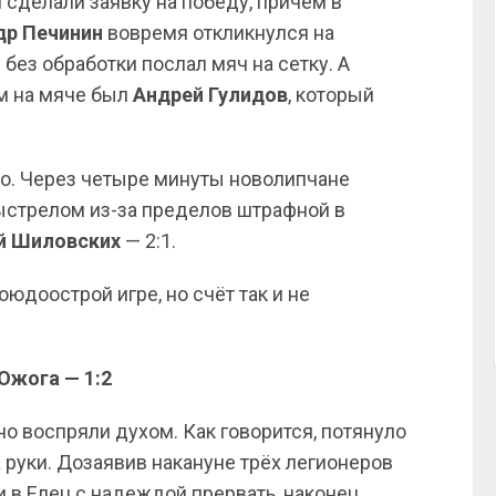
сделали заявку на победу, причём в
др Печинин
вовремя откликнулся на
без обработки послал мяч на сетку. А
м на мяче был
Андрей Гулидов
, который
о. Через четыре минуты новолипчане
выстрелом из-за пределов штрафной в
й Шиловских
— 2:1.
юдоострой игре, но счёт так и не
Ожога — 1:2
о воспряли духом. Как говорится, потянуло
а руки. Дозаявив накануне трёх легионеров
 в Елец с надеждой прервать, наконец,