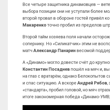
Все четыре защитника динамовцев — ветер
выбора позиции они не уступали более мо
второй провал в обороне гостей привёл ко
Макаренко
точно пробил из пределов штр
Второй тайм хозяева поля начали осторожн
сопернику. Но «Силикатчик» этим не восп
матч
Александр Панарин
весомой поддер
А «Динамо» могло довести счёт до крупно
Константин Посаднев
пошёл на мяч и, вы
на глаз с вратарём, однако Белокопытов 
и спас ситуацию. А вскоре
Андрей Рябов
,
«стандарта», пробил головой, но мяч отра
итоге закономерная победа «Динамо-УМВД