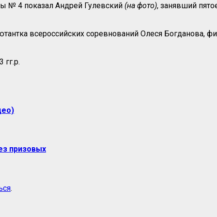
лы № 4 показал Андрей Гулевский
(на фото)
, занявший пято
ебютантка всероссийских соревнований Олеся Богданова, 
 гг.р.
део)
ез призовых
ься
.