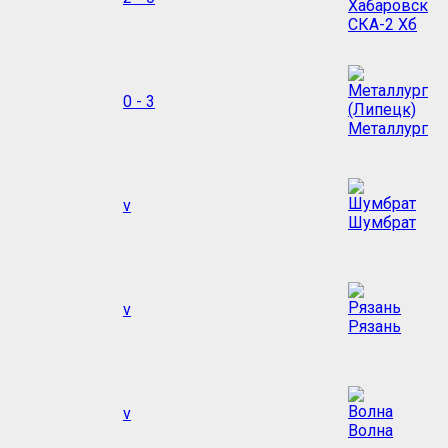
СКА-2 Хб
0 - 3
Металлург
v
Шумбрат
v
Рязань
v
Волна