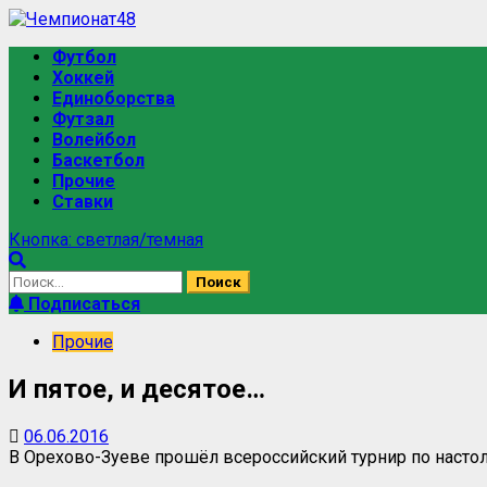
Перейти
к
Основное
Футбол
содержимому
меню
Хоккей
Единоборства
Футзал
Волейбол
Баскетбол
Прочие
Ставки
Кнопка: светлая/темная
Найти:
Подписаться
Прочие
И пятое, и десятое…
06.06.2016
В Орехово-Зуеве прошёл всероссийский турнир по настол