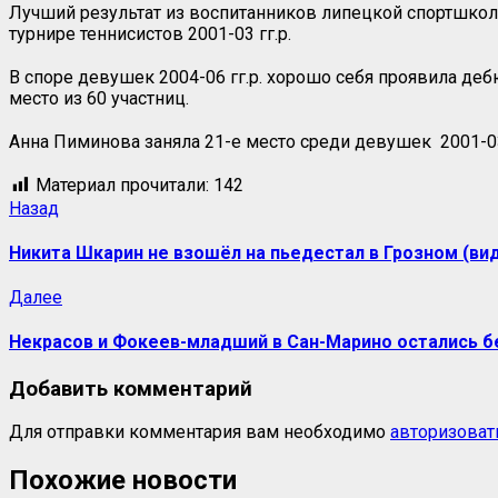
Лучший результат из воспитанников липецкой спортшко
турнире теннисистов 2001-03 гг.р.
В споре девушек 2004-06 гг.р. хорошо себя проявила д
место из 60 участниц.
Анна Пиминова заняла 21-е место среди девушек 2001-03
Материал прочитали:
142
Навигация
Предыдущая
Назад
запись:
записи
Никита Шкарин не взошёл на пьедестал в Грозном (ви
Следующая
Далее
запись:
Некрасов и Фокеев-младший в Сан-Марино остались б
Добавить комментарий
Для отправки комментария вам необходимо
авторизоват
Похожие новости