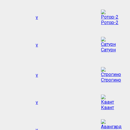
v
Ротор-2
v
Сатурн
v
Строгино
v
Квант
v