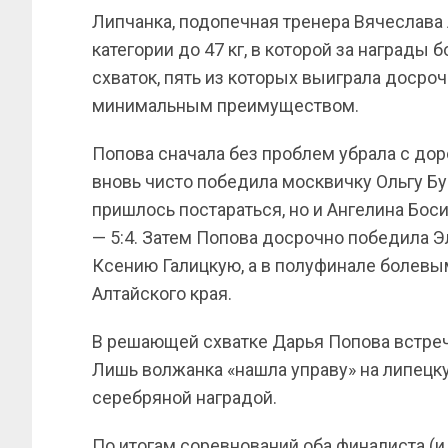
Липчанка, подопечная тренера Вячеслава
категории до 47 кг, в которой за награды 
схваток, пять из которых выиграла досрочн
минимальным преимуществом.
Попова сначала без проблем убрала с дор
вновь чисто победила москвичку Ольгу Бу
пришлось постараться, но и Ангелина Бо
— 5:4. Затем Попова досрочно победила Э
Ксению Галицкую, а в полуфинале болевы
Алтайского края.
В решающей схватке Дарья Попова встреч
Лишь волжанка «нашла управу» на липецку
серебряной наградой.
По итогам соревнований оба финалиста (и 