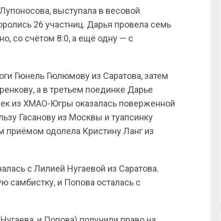
 Лупоносова, выступала в весовой
боролись 26 участниц. Дарья провела семь
о, со счётом 8:0, а ещё одну — с
оги Гюнель Гюлюмову из Саратова, затем
ренкову, а в третьем поединке Дарье
сиек из ХМАО-Югры оказалась поверженной
льзу Гасанову из Москвы и туапсинку
м приёмом одолела Кристину Ланг из
алась с Лилией Нугаевой из Саратова.
ю самбистку, и Попова осталась с
Нугаева, и Попова) получили право на