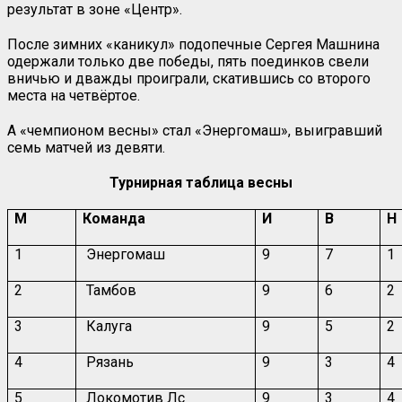
результат в зоне «Центр».
После зимних «каникул» подопечные Сергея Машнина
одержали только две победы, пять поединков свели
вничью и дважды проиграли, скатившись со второго
места на четвёртое.
А «чемпионом весны» стал «Энергомаш», выигравший
семь матчей из девяти.
Турнирная таблица весны
М
Команда
И
В
Н
1
Энергомаш
9
7
1
2
Тамбов
9
6
2
3
Калуга
9
5
2
4
Рязань
9
3
4
5
Локомотив Лс
9
3
4