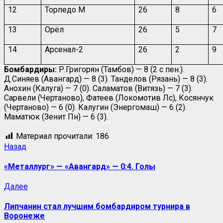
12
Торпедо М
26
8
6
13
Орёл
26
5
7
14
Арсенал-2
26
2
9
Бомбардиры:
Р.Григорян (Тамбов) — 8 (2 с пен.).
Д.Синяев (Авангард) — 8 (3). Танделов (Рязань) — 8 (3).
Анохин (Калуга) — 7 (0). Саламатов (Витязь) — 7 (3).
Сарвели (Чертаново), Фатеев (Локомотив Лс), Косянчук
(Чертаново) — 6 (0). Калугин (Энергомаш) — 6 (2).
Маматюк (Зенит Пн) — 6 (3).
Материал прочитали:
186
Навигация
Предыдущая
Назад
запись:
записи
«Металлург» — «Авангард» — 0:4. Голы
Следующая
Далее
запись:
Липчанин стал лучшим бомбардиром турнира в
Воронеже