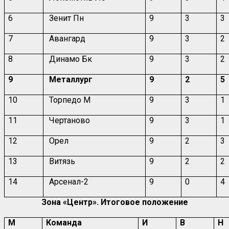
6
Зенит Пн
9
3
3
7
Авангард
9
3
2
8
Динамо Бк
9
3
2
9
Металлург
9
2
5
10
Торпедо М
9
3
1
11
Чертаново
9
3
1
12
Орел
9
2
3
13
Витязь
9
2
2
14
Арсенал-2
9
0
4
Зона «Центр». Итоговое положение
М
Команда
И
В
Н