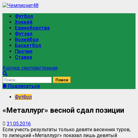
Перейти
к
Основное
Футбол
содержимому
меню
Хоккей
Единоборства
Футзал
Волейбол
Баскетбол
Прочие
Ставки
Кнопка: светлая/темная
Найти:
Подписаться
Футбол
«Металлург» весной сдал позиции
31.05.2016
Если учесть результаты только девяти весенних туров,
то липецкий «Металлург» показал лишь девятый