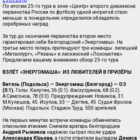
25.05.2016
По итогам 25-го тура в зоне «Центр» второго дивизиона
первенства России по футболу одной интригой стало
меньше: в понедельник определился обладатель
серебряных наград.
За тур до окончания первенства второе место
гарантировал себе белгородский «Энергомаш». На
третье место теперь претендуют три команды: липецкий
«Металлург», «Рязань» и лискинский «Локомотив».
Предлагаем вашему вниманию обзор 25-го тура.
ВЗЛЁТ «ЭНЕРГОМАША»: ИЗ ЛЮБИТЕЛЕЙ В ПРИЗЁРЫ
Витязь (Подольск) — Энергомаш (Белгород) — 0:3
(0:1).
Голы: Калугин, 36 (0:1). Фасхутдинов, 68 (0:2).
А.Самсонов, 78 (0:3). Предупреждения: Новиков, 31.
М.Кулешов, 45. Исупов, 63 — Дёгтев, 45. Судья Фролов
(Москва). Подольск. Стадион Труд. 500 зрителей.
На первых минутах встречи команды обменялись
опасными атаками. Сначала вратарь белгородцев
Андрей Рыжиков
надёжно сыграл после удара
Александра Юрьева
, а гости ответили выпадом
Дениса