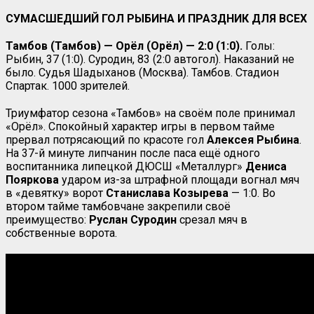
СУМАСШЕДШИЙ ГОЛ РЫБИНА И ПРАЗДНИК ДЛЯ ВСЕХ
Тамбов (Тамбов) — Орёл (Орёл) — 2:0 (1:0).
Голы:
Рыбин, 37 (1:0). Суродин, 83 (2:0 автогол). Наказаний не
было. Судья Шадыханов (Москва). Тамбов. Стадион
Спартак. 1000 зрителей.
Триумфатор сезона «Тамбов» на своём поле принимал
«Орёл». Спокойный характер игры в первом тайме
прервал потрясающий по красоте гол
Алексея Рыбина
.
На 37-й минуте липчанин после паса ещё одного
воспитанника липецкой ДЮСШ «Металлург»
Дениса
Пояркова
ударом из-за штрафной площади вогнал мяч
в «девятку» ворот
Станислава Козырева
— 1:0. Во
втором тайме тамбовчане закрепили своё
преимущество:
Руслан Суродин
срезал мяч в
собственные ворота.