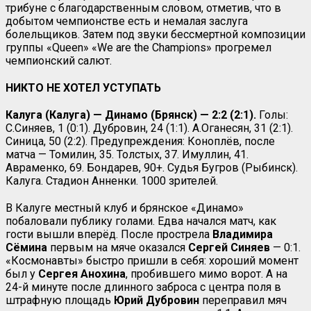
трибуне с благодарственным словом, отметив, что в
добытом чемпионстве есть и немалая заслуга
болельщиков. Затем под звуки бессмертной композиции
группы «Queen» «We are the Champions» прогремел
чемпионский салют.
НИКТО НЕ ХОТЕЛ УСТУПАТЬ
Калуга (Калуга) — Динамо (Брянск) — 2:2 (2:1).
Голы:
С.Синяев, 1 (0:1). Дубровин, 24 (1:1). А.Оганесян, 31 (2:1).
Синица, 50 (2:2). Предупреждения: Коноплёв, после
матча — Томилин, 35. Толстых, 37. Имуллин, 41.
Авраменко, 69. Бондарев, 90+. Судья Бугров (Рыбинск).
Калуга. Стадион Анненки. 1000 зрителей.
В Калуге местный клуб и брянское «Динамо»
побаловали публику голами. Едва начался матч, как
гости вышли вперёд. После прострела
Владимира
Сёмина
первым на мяче оказался
Сергей Синяев
— 0:1.
«Космонавты» быстро пришли в себя: хороший момент
был у
Сергея Анохина
, пробившего мимо ворот. А на
24-й минуте после длинного заброса с центра поля в
штрафную площадь
Юрий Дубровин
переправил мяч