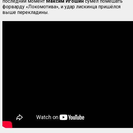
последний момент
Максим Игошин
сумел помешать
форварду «Локомотива», и удар лискинца пришёлся
выше перекладины.