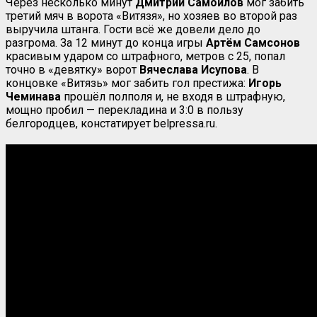
Через несколько минут
Дмитрий Самойлов
мог забить
третий мяч в ворота «Витязя», но хозяев во второй раз
выручила штанга. Гости всё же довели дело до
разгрома. За 12 минут до конца игры
Артём Самсонов
красивым ударом со штрафного, метров с 25, попал
точно в «девятку» ворот
Вячеслава Исупова
. В
концовке «Витязь» мог забить гол престижа:
Игорь
Чеминава
прошёл полполя и, не входя в штрафную,
мощно пробил — перекладина и 3:0 в пользу
белгородцев, констатирует belpressa.ru.