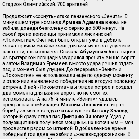
Стадион Олимпийский. 700 зрителей.
Продолжает «сохнуть» атака пензенского «Зенита». В
минувшем туре команда
Армена Адамяна
вновь не
забила, доведя безголевую серию до 508 минут. На
своей арене пензенцы принимали лискинский
«Локомотив». Счёт мог быть открыт уже в дебюте
матча, причём свой момент для взятия ворот упустили
как гости, так и хозяева. Сначала
Абумуслим Богатырёв
из вратарской площади умудрился пробить выше ворот,
а затем
Владимир Еремеев
вместо удара решил отдать
пас, и момент был упущен. До перерыва «Зенит» и
«Локомотив» не использовали ещё по одному моменту
и отложили выявлению победителя на вторую половину
встречи. В ней «Локомотив» выглядел острее и создал
два момента для взятия ворот, но не смог их
использовать. А на 76-й минуте «Зениту» удалась
прекрасная комбинация.
Максим Лепский
выиграл
борьбу за мяч в воздухе и скинул его
Антону Хазову
,
который сразу отдал пас
Дмитрию Зиновичу
. Удар у
полузащитника получился мощным, но неточным — мяч
просвистел рядом со штангой. В добавленное время
победный гол едва не забили «железнодорожники». В