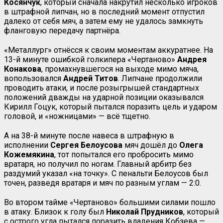
Косянчук
, который сначала накрутил несколько игроков
в штрафной липчан, но в последний момент отпустил
далеко от себя мяч, а затем ему не удалось замкнуть
фланговую передачу партнёра.
«Металлург» отнёсся к своим моментам аккуратнее. На
13-й минуте ошибкой голкипера «Чертаново»
Андрея
Конакова
, промахнувшегося на выходе мимо мяча,
вопользовался
Андрей Титов
. Липчане продолжили
проводить атаки, и после розыгрышей стандартных
положений дважды на ударной позиции оказывался
Кирилл Гоцук, который пытался поразить цель и ударом
головой, и «ножницами» — всё тщетно.
А на 38-й минуте после навеса в штрафную в
исполнении
Сергея Белоусова
мяч дошёл до
Олега
Кожемякина
, тот попытался его пробросить мимо
вратаря, но получил по ногам. Главный арбитр без
раздумий указал «на точку». С пенальти Белоусов был
точен, разведя вратаря и мяч по разным углам — 2:0.
Во втором тайме «Чертаново» большими силами пошло
в атаку. Близок к голу был
Николай Прудников
, который
с острого угла пытался поразить владения Кобзева —