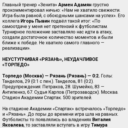
Главный тренер «Зенита»
Армен Адамян
грустно
прокомментировал ничью: «Нам не хватило свежести.
Игра была равной, с обоюдными шансами на успех». Его
коллега
Игорь Пывин
подвёл такой итог: «По
самоотдаче у меня нет претензий к футболистам.
Турнирное положение заставляло нас идти в атаку,
создали достаточное количество моментов и были
ближе к победе. Не хватило самого главного —
реализации».
НЕУСТУПЧИВАЯ «РЯЗАНЬ», НЕУДАЧЛИВОЕ
«ТОРПЕДО»
Торпедо (Москва) — Рязань (Рязань) — 0:2.
Голы:
Танделов, 29 (0:1 с пен.). Танделов, 81 (0:2).
Предупреждения: Петраков, 28. Шумейко, 83 —
Антипенко, 67. Судья Карпов (Петрозаводск). Москва.
Стадион Академии Спартак. 500 зрителей.
На стадионе Академии «Спартак» встречалось «Торпедо»
и «Рязань». До поры до времени игра шла на равных.
Футболисты то появлялись во владениях
Виталия
Яковлева
, то заставляли вступать в игру
Тимура