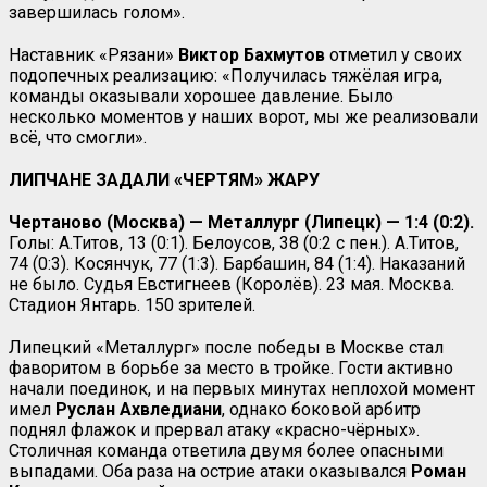
завершилась голом».
Наставник «Рязани»
Виктор
Бахмутов
отметил у своих
подопечных реализацию: «Получилась тяжёлая игра,
команды оказывали хорошее давление. Было
несколько моментов у наших ворот, мы же реализовали
всё, что смогли».
ЛИПЧАНЕ ЗАДАЛИ «ЧЕРТЯМ» ЖАРУ
Чертаново (Москва) — Металлург (Липецк) — 1:4 (0:2).
Голы: А.Титов, 13 (0:1). Белоусов, 38 (0:2 с пен.). А.Титов,
74 (0:3). Косянчук, 77 (1:3). Барбашин, 84 (1:4). Наказаний
не было. Судья Евстигнеев (Королёв). 23 мая. Москва.
Стадион Янтарь. 150 зрителей.
Липецкий «Металлург» после победы в Москве стал
фаворитом в борьбе за место в тройке. Гости активно
начали поединок, и на первых минутах неплохой момент
имел
Руслан Ахвледиани
, однако боковой арбитр
поднял флажок и прервал атаку «красно-чёрных».
Столичная команда ответила двумя более опасными
выпадами. Оба раза на острие атаки оказывался
Роман