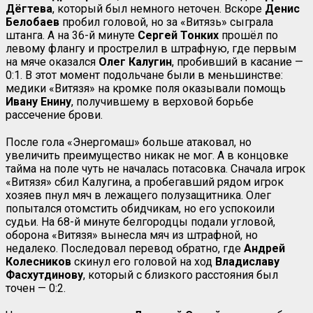
Дёгтева
, который был немного неточен. Вскоре
Денис
Белобаев
пробил головой, но за «Витязь» сыграла
штанга. А на 36-й минуте
Сергей Тонких
прошёл по
левому флангу и прострелил в штрафную, где первым
на мяче оказался
Олег Калугин
, пробивший в касание —
0:1. В этот момент подольчане были в меньшинстве:
медики «Витязя» на кромке поля оказывали помощь
Ивану Енину
, получившему в верховой борьбе
рассечение брови.
После гола «Энергомаш» больше атаковал, но
увеличить преимущество никак не мог. А в концовке
тайма на поле чуть не началась потасовка. Сначала игрок
«Витязя» сбил Калугина, а пробегавший рядом игрок
хозяев пнул мяч в лежащего полузащитника. Олег
попытался отомстить обидчикам, но его успокоили
судьи. На 68-й минуте белгородцы подали угловой,
оборона «Витязя» вынесла мяч из штрафной, но
недалеко. Последовал перевод обратно, где
Андрей
Колесников
скинул его головой на ход
Владиславу
Фасхутдинову
, который с близкого расстояния был
точен — 0:2.