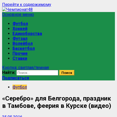
Перейти к содержимому
Основное меню
Футбол
Хоккей
Единоборства
Футзал
Волейбол
Баскетбол
Прочие
Ставки
Кнопка: светлая/темная
Найти:
Подписаться
Футбол
«Серебро» для Белгорода, праздник
в Тамбове, феерия в Курске (видео)