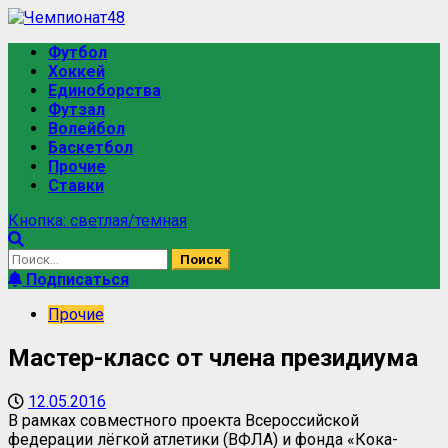
Футбол
Хоккей
Единоборства
Футзал
Волейбол
Баскетбол
Прочие
Ставки
Кнопка: светлая/темная
Подписаться
Прочие
Мастер-класс от члена президиума
12.05.2016
В рамках совместного проекта Всероссийской
федерации лёгкой атлетики (ВФЛА) и фонда «Кока-