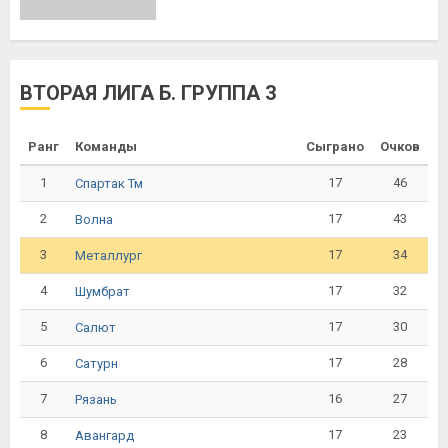
ВТОРАЯ ЛИГА Б. ГРУППА 3
Ранг
Команды
Сыграно
Очков
1
17
46
Спартак Тм
2
17
43
Волна
3
17
34
Металлург
4
17
32
Шумбрат
5
17
30
Салют
6
17
28
Сатурн
7
16
27
Рязань
8
17
23
Авангард