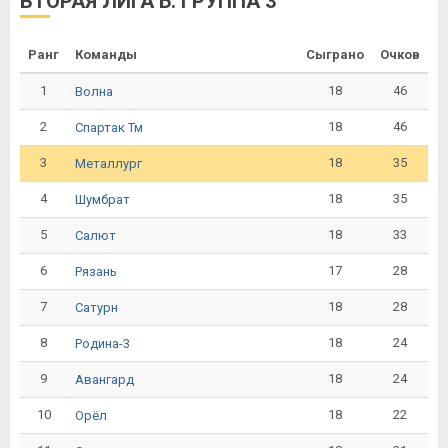
ВТОРАЯ ЛИГА Б. ГРУППА 3
Ранг
Команды
Сыграно
Очков
1
18
46
Волна
2
18
46
Спартак Тм
3
18
35
Металлург
4
18
35
Шумбрат
5
18
33
Салют
6
17
28
Рязань
7
18
28
Сатурн
8
18
24
Родина-3
9
18
24
Авангард
10
18
22
Орёл