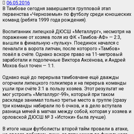
06.05.2016
В Тамбове сегодня завершается групповой этап
первенства «Черноземья» по футболу среди юношеских
команд (ребята 1999 года рождения).
Воспитанник липецкой ДЮСШ «Металлург», несмотря на
поражение от хозяев поля из ФК «Тамбов-АФ» — 2:3,
вышли в финальную «пульку». Поединок начался с
пенальти в ворота липчан, после которого «Тамбов»
повёл в счёте. Однако вскоре право на 11-метровый
заработали и подопечные Виктора Аксёнова, и Андрей
Мохов был точен — 1:1.
Однако ещё до перерыва тамбовчане ещё дважды
огорчили липецкого голкипера и на перерыв команды
ушли при счёте 3:1 в пользу хозяев. Этот результат не
мог устроить «Металлург-99», который при таком
раскладе занимал только третье место в группе (сразу
три команды набирали по 6 очков, и в дело вступала
разница мячей в матчах между собой, которая у хозяев и
орловской ДЮСШ № 3 «Истоки» была лучше).
В итоге наши футболисты второй тайм провели в атаке,