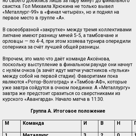
но своего добились лишь за пару минут до финального
свистка. Гол Михаила Хрюкина не только вывел
«Металлург-99» в «финал четырёх», но и поднял на
первое место в группе «А».
В своеобразной «закрутке» между тремя коллективами
липчане имеют разницу мячей 5-5, а тамбовчане и
орловцы — по 4-4, при этом хозяева турнира опередили
соперника за счёт лучшей общей разницы.
Впрочем, это мало что даёт команде Аксёнова,
поскольку выступление в финальном раунде они начнут
с нулём очков (в зачёт идут матчи участников «пульки»
между собой на первой стадии). Фаворитами пока
являются «Ротор-Волгоград» и «Тамбов-АФ», которые
уже завтра сойдутся в очном поединке. А «Металлургу»
завтра же предстоит сразиться со сверстниками из
курского «Авангарда». Начало матча в 11:30.
Группа А. Итоговое положение
М
Команда
И
В
Н
1
Металлург
3
2
0