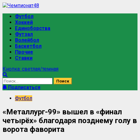
Футбол
Хоккей
Единоборства
Футзал
Волейбол
Баскетбол
Прочие
Ставки
Кнопка: светлая/темная
Подписаться
Футбол
«Металлург-99» вышел в «финал
четырёх» благодаря позднему голу в
ворота фаворита