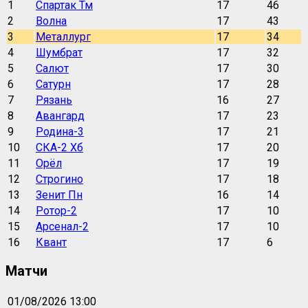
1
Спартак Тм
17
46
2
Волна
17
43
3
Металлург
17
34
4
Шумбрат
17
32
5
Салют
17
30
6
Сатурн
17
28
7
Рязань
16
27
8
Авангард
17
23
9
Родина-3
17
21
10
СКА-2 Хб
17
20
11
Орёл
17
19
12
Строгино
17
18
13
Зенит Пн
16
14
14
Ротор-2
17
10
15
Арсенал-2
17
10
16
Квант
17
6
Матчи
01/08/2026 13:00