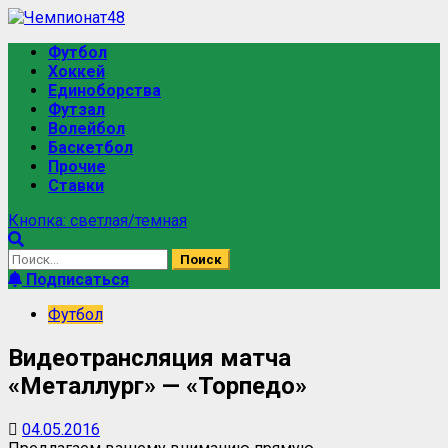
Футбол
Хоккей
Единоборства
Футзал
Волейбол
Баскетбол
Прочие
Ставки
Кнопка: светлая/темная
Подписаться
Футбол
Видеотрансляция матча
«Металлург» — «Торпедо»
04.05.2016