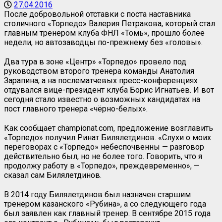
27.04.2016
После добровольной отставки с поста наставника
столичного «Торпедо» Валерия Петракова, который стал
главным тренером клуба ФНЛ «Томь», прошло более
недели, но автозаводцы по-прежнему без «головы».
Два тура в зоне «Центр» «Торпедо» провело под
руководством второго тренера команды Анатолия
Зарапина, а на послематчевых пресс-конференциях
отдувался вице-президент клуба Борис Игнатьев. И вот
сегодня стало известно о возможных кандидатах на
пост главного тренера «чёрно-белых».
Как сообщает с
hampionat
.
com
, предложение возглавить
«Торпедо» получил Ринат Билялетдинов. «Слухи о моих
переговорах с «Торпедо» небеспочвенны — разговор
действительно был, но не более того. Говорить, что я
продолжу работу в «Торпедо», преждевременно», —
сказал сам Билялетдинов.
В 2014 году Билялетдинов был назначен старшим
тренером казанского «Рубина», а со следующего года
был заявлен как главный тренер. В сентябре 2015 года