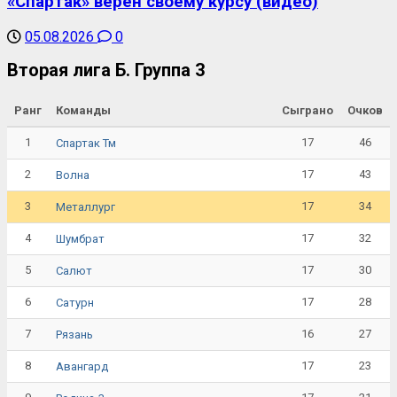
«Спартак» верен своему курсу (видео)
05.08.2026
0
Вторая лига Б. Группа 3
Ранг
Команды
Сыграно
Очков
1
17
46
Спартак Тм
2
17
43
Волна
3
17
34
Металлург
4
17
32
Шумбрат
5
17
30
Салют
6
17
28
Сатурн
7
16
27
Рязань
8
17
23
Авангард