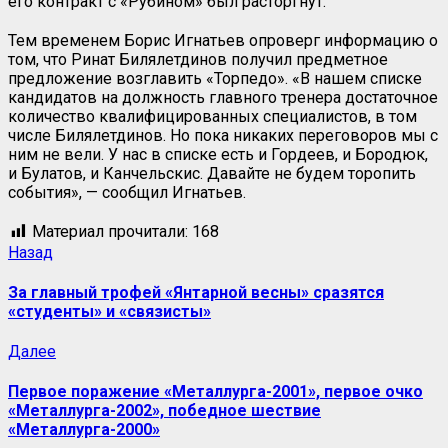
его контракт с «Рубином» был расторгнут.
Тем временем Борис Игнатьев опроверг информацию о
том, что Ринат Билялетдинов получил предметное
предложение возглавить «Торпедо». «В нашем списке
кандидатов на должность главного тренера достаточное
количество квалифицированных специалистов, в том
числе Билялетдинов. Но пока никаких переговоров мы с
ним не вели. У нас в списке есть и Гордеев, и Бородюк,
и Булатов, и Канчельскис. Давайте не будем торопить
события», — сообщил Игнатьев.
Материал прочитали:
168
Назад
За главный трофей «Янтарной весны» сразятся
«студенты» и «связисты»
Далее
Первое поражение «Металлурга-2001», первое очко
«Металлурга-2002», победное шествие
«Металлурга-2000»