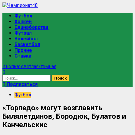
Футбол
Хоккей
Единоборства
Футзал
Волейбол
Баскетбол
Прочие
Ставки
Кнопка: светлая/темная
Подписаться
Футбол
«Торпедо» могут возглавить
Билялетдинов, Бородюк, Булатов и
Канчельскис