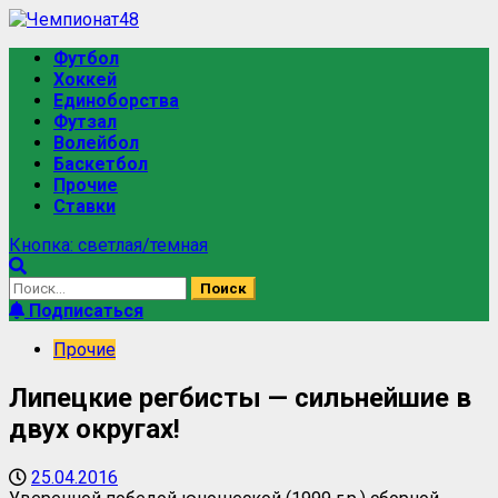
Футбол
Хоккей
Единоборства
Футзал
Волейбол
Баскетбол
Прочие
Ставки
Кнопка: светлая/темная
Подписаться
Прочие
Липецкие регбисты — сильнейшие в
двух округах!
25.04.2016