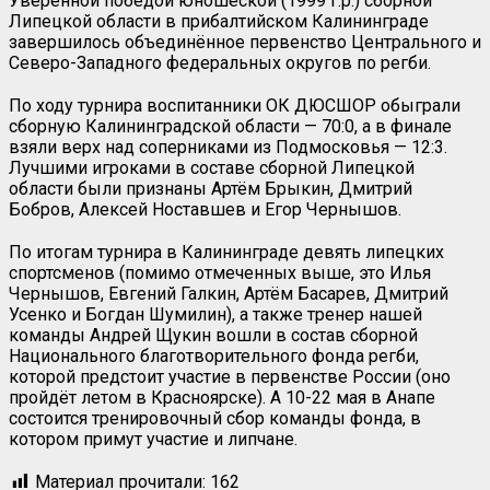
Уверенной победой юношеской (1999 г.р.) сборной
Липецкой области в прибалтийском Калининграде
завершилось объединённое первенство Центрального и
Северо-Западного федеральных округов по регби.
По ходу турнира воспитанники ОК ДЮСШОР обыграли
сборную Калининградской области — 70:0, а в финале
взяли верх над соперниками из Подмосковья — 12:3.
Лучшими игроками в составе сборной Липецкой
области были признаны Артём Брыкин, Дмитрий
Бобров, Алексей Ноставшев и Егор Чернышов.
По итогам турнира в Калининграде девять липецких
спортсменов (помимо отмеченных выше, это Илья
Чернышов, Евгений Галкин, Артём Басарев, Дмитрий
Усенко и Богдан Шумилин), а также тренер нашей
команды Андрей Щукин вошли в состав сборной
Национального благотворительного фонда регби,
которой предстоит участие в первенстве России (оно
пройдёт летом в Красноярске). А 10-22 мая в Анапе
состоится тренировочный сбор команды фонда, в
котором примут участие и липчане.
Материал прочитали:
162