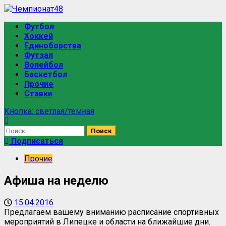
Перейти
к
Основное
Футбол
содержимому
меню
Хоккей
Единоборства
Футзал
Волейбол
Баскетбол
Прочие
Ставки
Кнопка: светлая/темная
Найти:
Подписаться
Прочие
Афиша на неделю
15.04.2016
Предлагаем вашему вниманию расписание спортивных
мероприятий в Липецке и области на ближайшие дни.