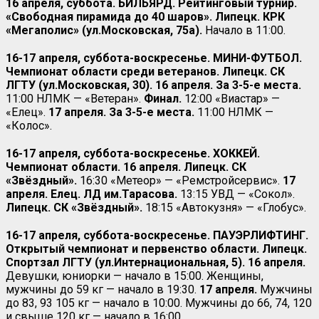
16 апреля, суббота. БИЛЬЯРД. Рейтинговый турнир.
«Свободная пирамида до 40 шаров». Липецк. КРК
«Мегаполис» (ул.Московская, 75а).
Начало в 11:00.
16-17 апреля, суббота-воскресенье. МИНИ-ФУТБОЛ.
Чемпионат области среди ветеранов. Липецк. СК
ЛГТУ (ул.Московская, 30). 16 апреля. За 3-5-е места.
11:00 НЛМК — «Ветеран».
Финал.
12:00 «Виастар» —
«Елец».
17 апреля. За 3-5-е места.
11:00 НЛМК —
«Колос».
16-17 апреля, суббота-воскресенье. ХОККЕЙ.
Чемпионат области. 16 апреля. Липецк. СК
«Звёздный».
16:30 «Метеор» — «Ремстройсервис».
17
апреля. Елец. ЛД им.Тарасова.
13:15 УВД — «Сокол».
Липецк. СК «Звёздный».
18:15 «Автокузня» — «Глобус».
16-17 апреля, суббота-воскресенье. ПАУЭРЛИФТИНГ.
Открытый чемпионат и первенство области. Липецк.
Спортзал ЛГТУ (ул.Интернациональная, 5).
16 апреля.
Девушки, юниорки — начало в 15:00. Женщины,
мужчины до 59 кг — начало в 19:30.
17 апреля.
Мужчины
до 83, 93 105 кг — начало в 10:00. Мужчины до 66, 74, 120
и свыше 120 кг — начало в 16:00.