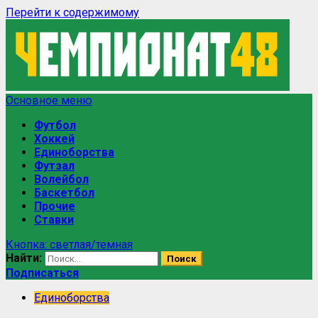
Перейти к содержимому
Основное меню
Футбол
Хоккей
Единоборства
Футзал
Волейбол
Баскетбол
Прочие
Ставки
Кнопка: светлая/темная
Найти:
Подписаться
Единоборства