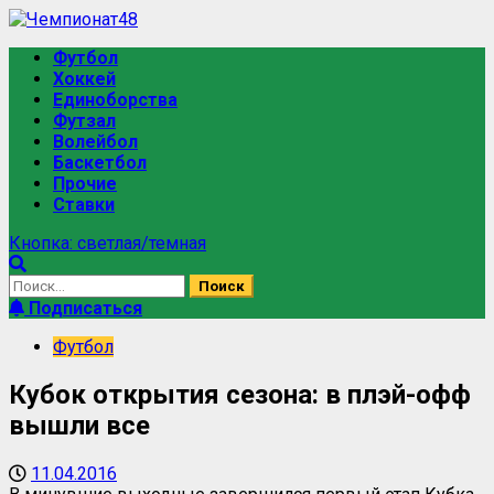
Футбол
Хоккей
Единоборства
Футзал
Волейбол
Баскетбол
Прочие
Ставки
Кнопка: светлая/темная
Подписаться
Футбол
Кубок открытия сезона: в плэй-офф
вышли все
11.04.2016