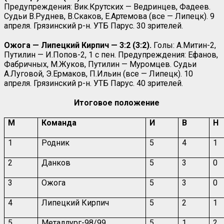
Предупреждения: Вик.Крутских — Ведринцев, Фадеев.
Судьи В.Руднев, В.Скаков, Е.Артемова (все — Липецк). 9
апреля. Грязинский р-н. УТБ Парус. 30 зрителей.
Ожога — Липецкий Кирпич — 3:2 (3:2).
Голы: А.Митин-2,
Путилин — И.Попов-2, 1 с пен. Предупреждения: Ефанов,
Фабричных, М.Жуков, Путилин — Муромцев. Судьи
А.Луговой, Э.Ермаков, П.Ильин (все — Липецк). 10
апреля. Грязинский р-н. УТБ Парус. 40 зрителей.
Итоговое положение
М
Команда
И
В
Н
1
Родник
5
4
1
2
Данков
5
3
0
3
Ожога
5
3
0
4
Липецкий Кирпич
5
2
1
5
Металлург-98/99
5
1
2