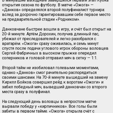
В минувшие выходные завершился первый этап Кубка
открытия сезона по футболу. В матче «Ожога» —
«Данков» определялся второй полуфиналист турнира:
вслед за досрочно гарантировавшим себе первое место
на предварительной стадии «Родником».
Данковчане быстрее вошли в игру, и счёт был открыт на
20-й минуте. Артём Дорохин, получив длинный пас,
убежал от преследователей и легко разобрался с
вратарём. «Ожога» сразу оживилась, и семь минут
спустя после подачи углового игрок обороны воловцев
Сергей Фабричных в высоком прыжке опередил
соперников и головой отправил мяч в сетку — 1:1.
Второй тайм не изобиловал голевыми моментами,
однако «Данков» смог рачительно распорядиться
своими шансами. На 70-й минуте вышедший на замену
Кирилл Бойков совершил рейд к воротам «Ожоги» и
забил победный мяч, выведший данковчан со второго
места сразу в полуфинал.
На следующий день воловцы в непростом матче
вырвали победу у «кирпичников». Все голы были
забиты в первом тайме. «Ожога» открыла счёт с