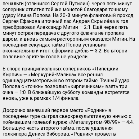
пенальти (отличился Сергей Путилин), через пять минут
соперник ответил той же монетой благодаря точному
удару Ивана Попова. На 20-й минуте фланговый проход
Сергея Ефанова и точный пас Андрея Скрылёва в гол
преобразовал Александр Митин — 2:1. Ещё через пять
минут острая передача с другого фланга не пропала
даром, и вновь самым расторопным оказался Митин. На
последних секундах тайма Попов установил
окончательный итог, оформив дубль — 3:2. Во второй
половине зрители голов не увидели.
В споре принципиальных соперников «Липецкий
Кирпич» — «Меркурий-Малина» всё решил
одиннадцатиметровый во втором тайме. Точный удар
Попова с «точки» позволил «кирпичникам» взять три
очка — 1:0. В ближайшую субботу команды встретятся
вновь, уже в рамках 1/4 финала.
Досрочно занявший первое место «Родник» в
последнем туре сыграл сверхрезультативную ничью с
поймавшим голевой кураж «Металлургом-98/99» — 4:4.
Большую часть второго тайма, после удаления
голкипера Дениса Зиборова, «Родник» провёл в