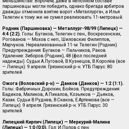
меньшинстве. Впрочем, даже в неполном составе
паршиновцы могли победить, однако бригада арбитров
дважды отменила взятие ворот «Металлурга», а Илья
Телегин к тому же не сумел реализовать 11-метровый.
Родник (Паршиновка) — Металлург-98/99 (Липецк) —
4:4 (2:2).
Голы: Бугаков, Телегин с пен., Воскресенских,
Рогованов — Мохов с неп., Шиловских Филиппов,
Марчуков. Нереализованный 11-м: Телегин (Родник).
Предупреждения: Бугаков — Пальчиков, Раков.
Удаление: Зиборов (Родник), 48 (фол последней
надежды). Судьи А.Луговой, В.Кузнецов, В.Королёв (все
— Липецк). 9 апреля. Грязинский р-н. УТБ Парус. 80
зрителей.
Ожога (Воловский р-н) — Данков (Данков) — 1:2 (1:1).
Голы: Фабричных Дорохин, Бойков. Предупреждения:
Бадиков, Маликов, А.Пикалов, Козьяков — Дьяков,
Казак. Судьи В.Руднев, В.Скаков, Е.Артемова (все —
Липецк). 9 апреля. Грязинский р-н. УТБ Парус. 30
зрителей.
Липецкий Кирпич (Липецк) — Меркурий-Малина
(Липецк) — 1:0 (0:0).
Гол: И.Попов с пен.