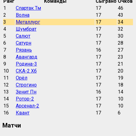
Ранг
Команды
Сыграно
Очков
1
Спартак Тм
17
46
2
Волна
17
43
3
Металлург
17
34
4
Шумбрат
17
32
5
Салют
17
30
6
Сатурн
17
28
7
Рязань
16
27
8
Авангард
17
23
9
Родина-3
17
21
10
СКА-2 Хб
17
20
11
Орёл
17
19
12
Строгино
17
18
13
Зенит Пн
16
14
14
Ротор-2
17
10
15
Арсенал-2
17
10
16
Квант
17
6
Матчи