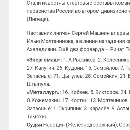
Стали известны стартовые составы команд
первенства России во втором дивизионе 
(Липецк).
Наставник липчан Сергей Машнин впервые
Илью Молтенинова, а в линии нападения 
Ахвледиани. Ещё два форварда — Ринат Ти
«Энергомаш»:
1. А.Рыжиков. 2. Колесников
27. Калугин. 26. Кудрин. 15. Самойлов. 7. То
Запасные: 71. Цыгулёв. 28. Семейкин. 21. Б
Штыпула.
«Металлург»:
16. Кобзев. 5. Викторов. 24. Г
О.Кожемякин. 17. Костин. 13. Молтенинов. 
Запасные: 1. Скрипник. 3. Карасёв. 9. Аста
Тимохин.
Судьи
Наседин (Железнодорожный), Сереб