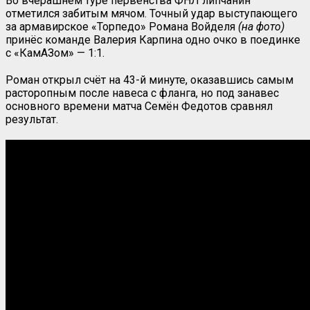
Во вчерашнем туре первенства ФНЛ липчанин
отметился забитым мячом. Точный удар выступающего
за армавирское «Торпедо» Романа Войделя
(на фото)
принёс команде Валерия Карпина одно очко в поединке
с «КамАЗом» — 1:1.
Роман открыл счёт на 43-й минуте, оказавшись самым
расторопным после навеса с фланга, но под занавес
основного времени матча Семён Федотов сравнял
результат.