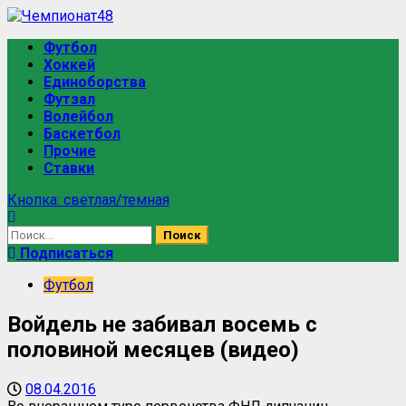
Футбол
Хоккей
Единоборства
Футзал
Волейбол
Баскетбол
Прочие
Ставки
Кнопка: светлая/темная
Подписаться
Футбол
Войдель не забивал восемь с
половиной месяцев (видео)
08.04.2016