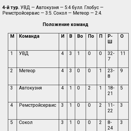
4-й тур.
УВД — Автокузня — 5:4 булл. Глобус —
Ремстройсервис — 3:5. Сокол — Метеор — 2:4.
Положение команд
М
Команда
И
В
Во
По
П
Р-
О
Ш
1
УВД
4
3
1
0
0
32-
11
7
2
Метеор
4
3
0
0
1
23-
9
8
3
Автокузня
4
1
0
2
1
18-
5
21
4
Ремстройсервис
3
1
0
0
2
11-
3
22
5
Сокол
3
1
0
0
2
8-
3
24