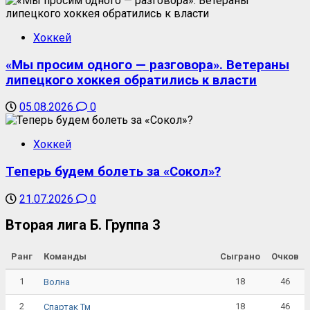
Хоккей
«Мы просим одного — разговора». Ветераны
липецкого хоккея обратились к власти
05.08.2026
0
Хоккей
Теперь будем болеть за «Сокол»?
21.07.2026
0
Вторая лига Б. Группа 3
Ранг
Команды
Сыграно
Очков
1
18
46
Волна
2
18
46
Спартак Тм