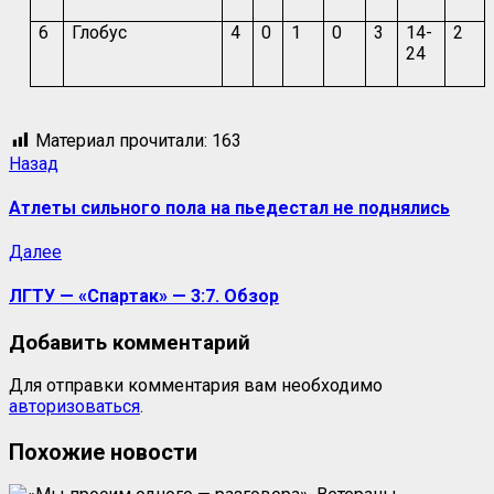
6
Глобус
4
0
1
0
3
14-
2
24
Материал прочитали:
163
Навигация
Предыдущая
Назад
запись:
записи
Атлеты сильного пола на пьедестал не поднялись
Следующая
Далее
запись:
ЛГТУ — «Спартак» — 3:7. Обзор
Добавить комментарий
Для отправки комментария вам необходимо
авторизоваться
.
Похожие новости