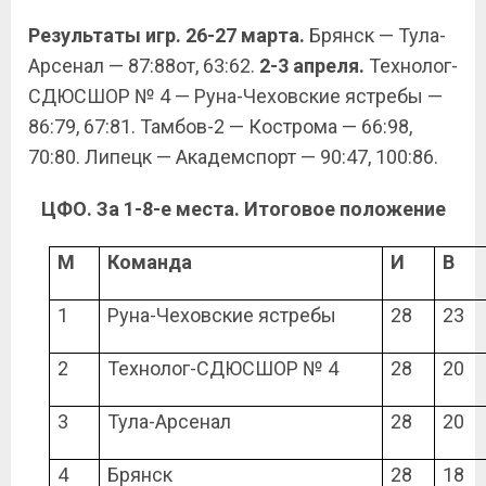
Результаты игр. 26-27 марта.
Брянск — Тула-
Арсенал — 87:88от, 63:62.
2-3 апреля.
Технолог-
СДЮСШОР № 4 — Руна-Чеховские ястребы —
86:79, 67:81. Тамбов-2 — Кострома — 66:98,
70:80. Липецк — Академспорт — 90:47, 100:86.
ЦФО. За 1-8-е места. Итоговое положение
М
Команда
И
В
1
Руна-Чеховские ястребы
28
23
2
Технолог-СДЮСШОР № 4
28
20
3
Тула-Арсенал
28
20
4
Брянск
28
18