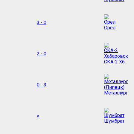
3 - 0
Орёл
2 - 0
СКА-2 Хб
0 - 3
Металлург
v
Шумбрат