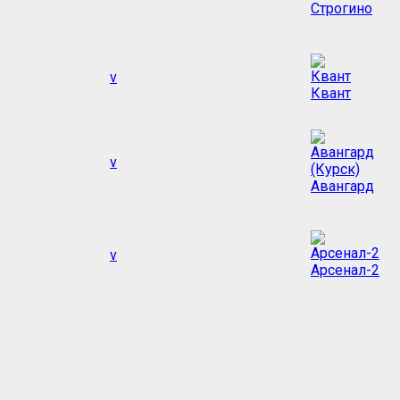
Строгино
v
Квант
v
Авангард
v
Арсенал-2