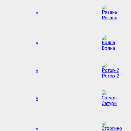
v
Рязань
v
Волна
v
Ротор-2
v
Сатурн
v