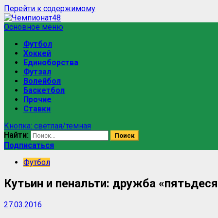
Перейти к содержимому
Основное меню
Футбол
Хоккей
Единоборства
Футзал
Волейбол
Баскетбол
Прочие
Ставки
Кнопка: светлая/темная
Найти:
Подписаться
Футбол
Кутьин и пенальти: дружба «пятьдеся
27.03.2016