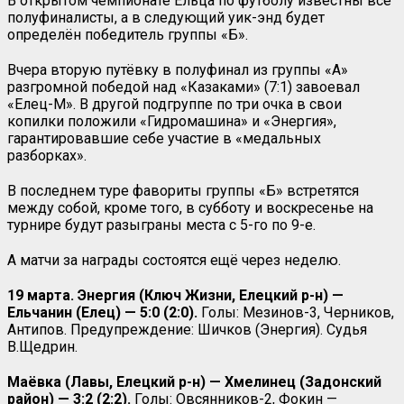
В открытом чемпионате Ельца по футболу известны все
полуфиналисты, а в следующий уик-энд будет
определён победитель группы «Б».
Вчера вторую путёвку в полуфинал из группы «А»
разгромной победой над «Казаками» (7:1) завоевал
«Елец-М». В другой подгруппе по три очка в свои
копилки положили «Гидромашина» и «Энергия»,
гарантировавшие себе участие в «медальных
разборках».
В последнем туре фавориты группы «Б» встретятся
между собой, кроме того, в субботу и воскресенье на
турнире будут разыграны места с 5-го по 9-е.
А матчи за награды состоятся ещё через неделю.
19 марта. Энергия (Ключ Жизни, Елецкий р-н) —
Ельчанин (Елец) — 5:0 (2:0).
Голы: Мезинов-3, Черников,
Антипов. Предупреждение: Шичков (Энергия). Судья
В.Щедрин.
Маёвка (Лавы, Елецкий р-н) — Хмелинец (Задонский
район) — 3:2 (2:2).
Голы: Овсянников-2, Фокин —