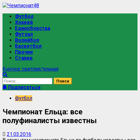
Футбол
Хоккей
Единоборства
Футзал
Волейбол
Баскетбол
Прочие
Ставки
Кнопка: светлая/темная
Подписаться
Футбол
Чемпионат Ельца: все
полуфиналисты известны
21.03.2016