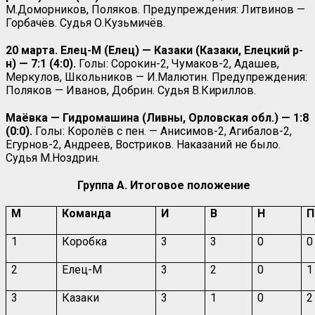
М.Доморников, Поляков. Предупреждения: Литвинов —
Горбачёв. Судья О.Кузьмичёв.
20 марта. Елец-М (Елец) — Казаки (Казаки, Елецкий р-
н) — 7:1 (4:0).
Голы: Сорокин-2, Чумаков-2, Адашев,
Меркулов, Школьников — И.Малютин. Предупреждения:
Поляков — Иванов, Добрин. Судья В.Кириллов.
Маёвка — Гидромашина (Ливны, Орловская обл.) — 1:8
(0:0).
Голы: Королёв с пен. — Анисимов-2, Агибалов-2,
Егурнов-2, Андреев, Востриков. Наказаний не было.
Судья М.Ноздрин.
Группа А. Итоговое положение
М
Команда
И
В
Н
П
1
Коробка
3
3
0
0
2
Елец-М
3
2
0
1
3
Казаки
3
1
0
2