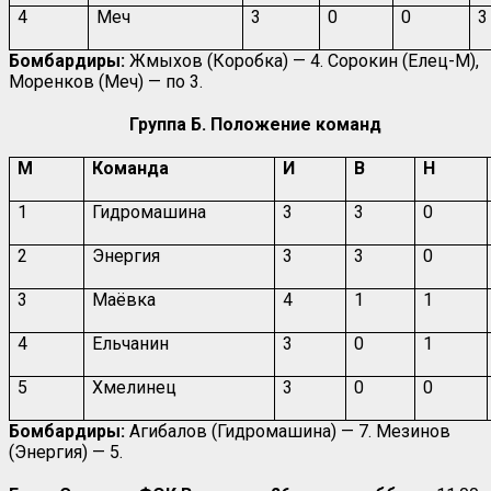
4
Меч
3
0
0
3
Бомбардиры:
Жмыхов (Коробка) — 4. Сорокин (Елец-М),
Моренков (Меч) — по 3.
Группа Б. Положение команд
М
Команда
И
В
Н
1
Гидромашина
3
3
0
2
Энергия
3
3
0
3
Маёвка
4
1
1
4
Ельчанин
3
0
1
5
Хмелинец
3
0
0
Бомбардиры:
Агибалов (Гидромашина) — 7. Мезинов
(Энергия) — 5.