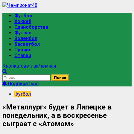
Футбол
Хоккей
Единоборства
Футзал
Волейбол
Баскетбол
Прочие
Ставки
Кнопка: светлая/темная
Подписаться
Футбол
«Металлург» будет в Липецке в
понедельник, а в воскресенье
сыграет с «Атомом»