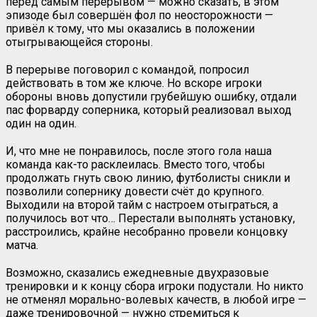
перед самым перерывом — можно сказать, в этом
эпизоде был совершён фол по неосторожности —
привёл к тому, что мы оказались в положении
отыгрывающейся стороны.
В перерыве поговорил с командой, попросил
действовать в том же ключе. Но вскоре игроки
обороны вновь допустили грубейшую ошибку, отдали
пас форварду соперника, который реализовал выход
один на один.
И, что мне не понравилось, после этого гола наша
команда как-то расклеилась. Вместо того, чтобы
продолжать гнуть свою линию, футболисты сникли и
позволили сопернику довести счёт до крупного.
Выходили на второй тайм с настроем отыграться, а
получилось вот что… Перестали выполнять установку,
расстроились, крайне несобранно провели концовку
матча.
Возможно, сказались ежедневные двухразовые
тренировки и к концу сбора игроки подустали. Но никто
не отменял морально-волевых качеств, в любой игре —
даже тренировочной — нужно стремиться к