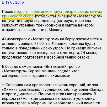
19.03.2016
После
второго поражения в двух товарищеских матчах
крымского сбора
футболисты липецкого «Металлурга»
получат дневную передышку (которую, впрочем,
заполнят утренней тренировкой) и завтра вечером
отправятся на самолёте в Москву.
Авиаэкспресс с «Металлургом» на борту приземлится в
столице в районе 23:00, а в Липецке команда будет
только в понедельник рано утром. По приезду липчане
получат несколько выходных, а с четверга, 24 марта,
продолжат подготовку к возобновлению сезона.
В беседе с «Чемпионат48» главный тренер
«Металлурга» Сергей Машнин подвёл итог
сегодняшнего спарринга с «Химками»:
— Соперник нам противостоял очень хороший, не зря
«Химки» возглавляют турнирную таблицу зоны «Запад»
второго дивизиона. Поначалу игра мне нравилась. В
первом тайме наша команда выполняла установку,
играла строго в обороне. Но необязательный пенальти