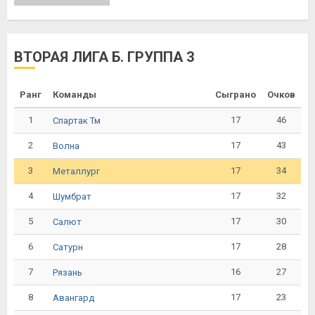
ВТОРАЯ ЛИГА Б. ГРУППА 3
Ранг
Команды
Сыграно
Очков
1
17
46
Спартак Тм
2
17
43
Волна
3
17
34
Металлург
4
17
32
Шумбрат
5
17
30
Салют
6
17
28
Сатурн
7
16
27
Рязань
8
17
23
Авангард