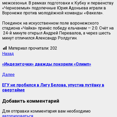
межсезонья. В рамках подготовки к Кубку и первенству
«Черноземья» подопечные Юрия Адоньева играли в
Воронеже против молодёжной команды «Факела».
Поединок на искусственном поле воронежского
стадиона «Чайка» принёс победу ельчанам — 2:0. Счёт на
24-й минуте открыл Андрей Перевалов, а через шесть
минут отличился Александр Ролдугин.
Материал прочитали:
202
Назад
«Индезиточки» дважды покорили «Олимп»
Далее
ЕГУ не пробился в Лигу Белова, упустив путёвку в
овертайме
Добавить комментарий
Для отправки комментария вам необходимо
авторизоваться
.