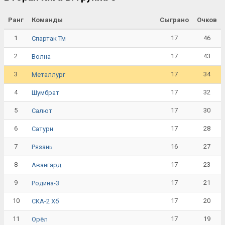
Ранг
Команды
Сыграно
Очков
1
17
46
Спартак Тм
2
17
43
Волна
3
17
34
Металлург
4
17
32
Шумбрат
5
17
30
Салют
6
17
28
Сатурн
7
16
27
Рязань
8
17
23
Авангард
9
17
21
Родина-3
10
17
20
СКА-2 Хб
11
17
19
Орёл