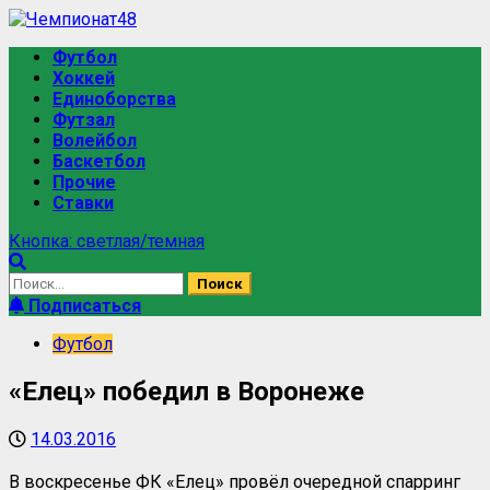
Футбол
Хоккей
Единоборства
Футзал
Волейбол
Баскетбол
Прочие
Ставки
Кнопка: светлая/темная
Подписаться
Футбол
«Елец» победил в Воронеже
14.03.2016
В воскресенье ФК «Елец» провёл очередной спарринг