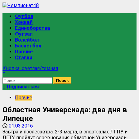
Перейти
к
Основное
Футбол
содержимому
меню
Хоккей
Единоборства
Футзал
Волейбол
Баскетбол
Прочие
Ставки
Кнопка: светлая/темная
Найти:
Подписаться
Прочие
Областная Универсиада: два дня в
Липецке
01.03.2016
Завтра и послезавтра, 2-3 марта, в спортзалах ЛГПУ и
ЛГТУ пройдут соревнования областной Универсиады.