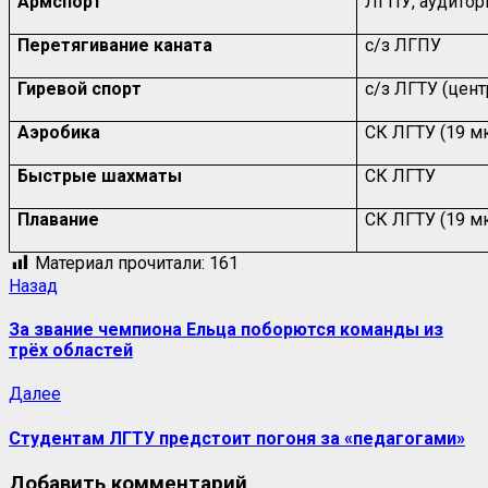
Армспорт
ЛГПУ, аудитори
Перетягивание каната
с/з ЛГПУ
Гиревой спорт
с/з ЛГТУ (цент
Аэробика
СК ЛГТУ (19 м
Быстрые шахматы
СК ЛГТУ
Плавание
СК ЛГТУ (19 м
Материал прочитали:
161
Навигация
Предыдущая
Назад
запись:
записи
За звание чемпиона Ельца поборются команды из
трёх областей
Следующая
Далее
запись:
Студентам ЛГТУ предстоит погоня за «педагогами»
Добавить комментарий