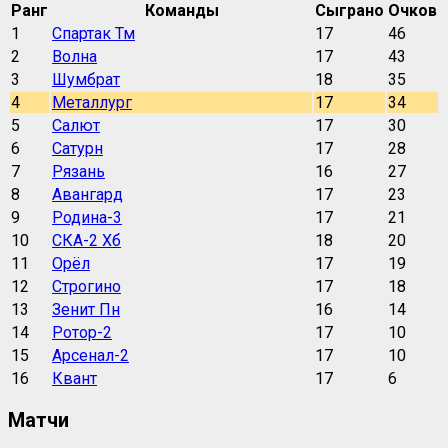
Ранг
Команды
Сыграно
Очков
1
Спартак Тм
17
46
2
Волна
17
43
3
Шумбрат
18
35
4
Металлург
17
34
5
Салют
17
30
6
Сатурн
17
28
7
Рязань
16
27
8
Авангард
17
23
9
Родина-3
17
21
10
СКА-2 Хб
18
20
11
Орёл
17
19
12
Строгино
17
18
13
Зенит Пн
16
14
14
Ротор-2
17
10
15
Арсенал-2
17
10
16
Квант
17
6
Матчи