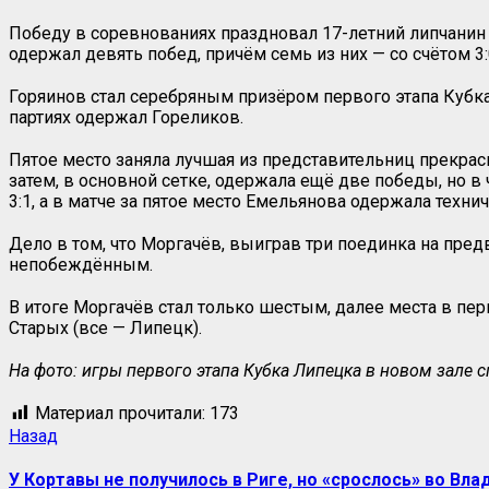
Победу в соревнованиях праздновал 17-летний липчанин С
одержал девять побед, причём семь из них — со счётом 3:
Горяинов стал серебряным призёром первого этапа Кубка,
партиях одержал Гореликов.
Пятое место заняла лучшая из представительниц прекрасно
затем, в основной сетке, одержала ещё две победы, но в
3:1, а в матче за пятое место Емельянова одержала тех
Дело в том, что Моргачёв, выиграв три поединка на пред
непобеждённым.
В итоге Моргачёв стал только шестым, далее места в пе
Старых (все — Липецк).
На фото: игры первого этапа Кубка Липецка в новом зале
Материал прочитали:
173
Назад
У Кортавы не получилось в Риге, но «срослось» во Вл