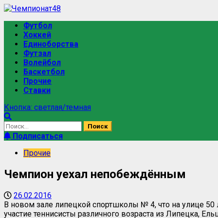
Футбол
Хоккей
Единоборства
Футзал
Волейбол
Баскетбол
Прочие
Ставки
Кнопка: светлая/темная
Подписаться
Прочие
Чемпион уехал непобеждённым
26.02.2016
В новом зале липецкой спортшколы № 4, что на улице 50 
участие теннисисты различного возраста из Липецка, Ельц