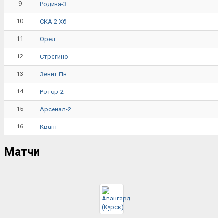
9
Родина-3
10
СКА-2 Хб
11
Орёл
12
Строгино
13
Зенит Пн
14
Ротор-2
15
Арсенал-2
16
Квант
Матчи