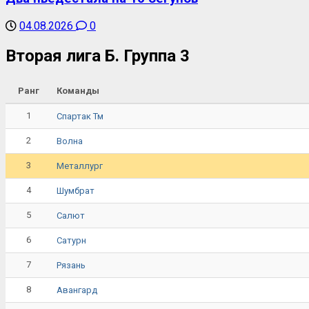
04.08.2026
0
Вторая лига Б. Группа 3
Ранг
Команды
1
Спартак Тм
2
Волна
3
Металлург
4
Шумбрат
5
Салют
6
Сатурн
7
Рязань
8
Авангард