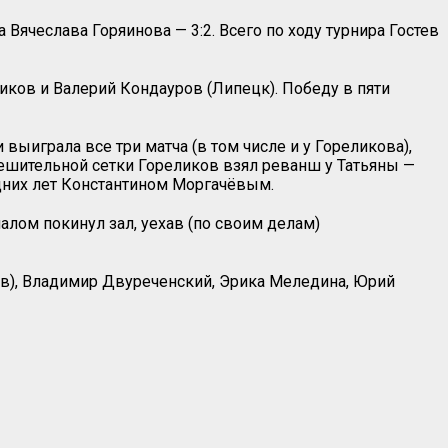
Вячеслава Горяинова — 3:2. Всего по ходу турнира Гостев
иков и Валерий Кондауров (Липецк). Победу в пяти
выиграла все три матча (в том числе и у Гореликова),
утешительной сетки Гореликов взял реванш у Татьяны —
едних лет Константином Моргачёвым.
алом покинул зал, уехав (по своим делам)
ов), Владимир Двуреченский, Эрика Меледина, Юрий