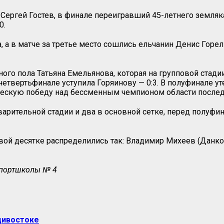
ергей Гостев, в финале переигравший 45-летнего земляка 
0.
 а в матче за третье место сошлись ельчанин Денис Горел
го пола Татьяна Емельянова, которая на групповой стадии 
 четвертьфинале уступила Горяинову — 0:3. В полуфинале 
ническую победу над бессменным чемпионом области посл
варительной стадии и два в основной сетке, перед полуфин
рвой десятке распределились так: Владимир Михеев (Данк
 спортшколы № 4
адивостоке