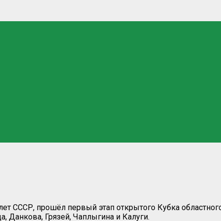
лет СССР, прошёл первый этап открытого Кубка областного
а, Данкова, Грязей, Чаплыгина и Калуги.