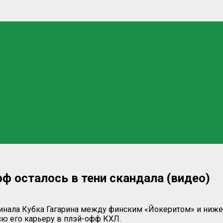
ф осталось в тени скандала (видео)
 финала Кубка Гагарина между финским «Йокеритом» и ни
сю его карьеру в плэй-офф КХЛ.