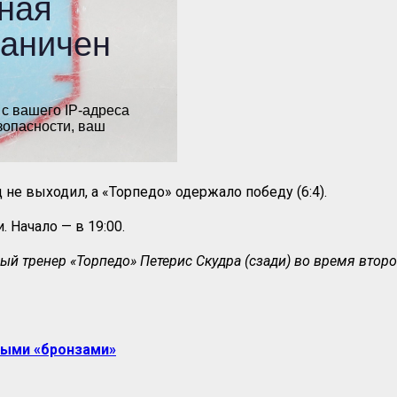
не выходил, а «Торпедо» одержало победу (6:4).
 Начало — в 19:00.
ный тренер «Торпедо» Петерис Скудра (сзади) во время втор
выми «бронзами»