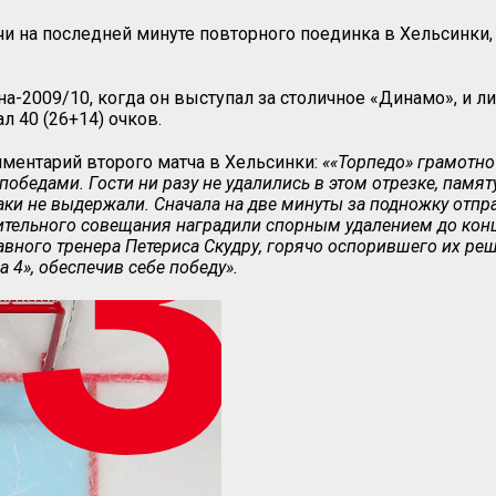
 на последней минуте повторного поединка в Хельсинки, к
на-2009/10, когда он выступал за столичное «Динамо», и л
 40 (26+14) очков.
омментарий второго матча в Хельсинки:
««Торпедо» грамотно
обедами. Гости ни разу не удалились в этом отрезке, памят
таки не выдержали. Сначала на две минуты за подножку отп
тельного совещания наградили спорным удалением до конц
лавного тренера Петериса Скудру, горячо оспорившего их ре
 4», обеспечив себе победу».