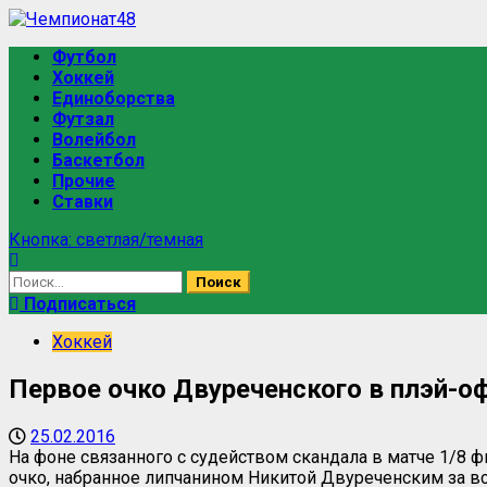
Футбол
Хоккей
Единоборства
Футзал
Волейбол
Баскетбол
Прочие
Ставки
Кнопка: светлая/темная
Подписаться
Хоккей
Первое очко Двуреченского в плэй-оф
25.02.2016
На фоне связанного с судейством скандала в матче 1/8
очко, набранное липчанином Никитой Двуреченским за в