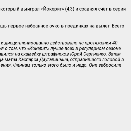
оторый выиграл «Йокерит» (4:3) и сравнял счёт в серии
ишь первое набранное очко в поединках на вылет. Всего
 и дисциплинированно действовало на протяжении 40
уя о том, что «Йокерит» лучше всех в регулярном сезоне
равился на скамейку штрафников Юрий Сергиенко. Затем
а матча Каспарса Даугавиньша, отправившего головой в
шения. Финнам только этого было и надо. Они забросили