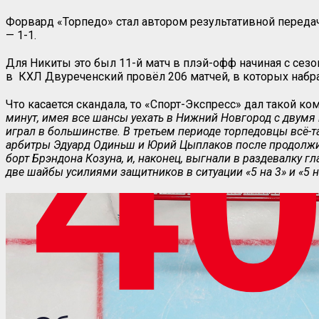
Форвард «Торпедо» стал автором результативной передачи
— 1-1.
Для Никиты это был 11-й матч в плэй-офф начиная с сезо
в КХЛ Двуреченский провёл 206 матчей, в которых набрал
Что касается скандала, то «Спорт-Экспресс» дал такой к
минут, имея все шансы уехать в Нижний Новгород с двумя п
играл в большинстве. В третьем периоде торпедовцы всё-
арбитры Эдуард Одиньш и Юрий Цыплаков после продолжи
борт Брэндона Козуна, и, наконец, выгнали в раздевалку г
две шайбы усилиями защитников в ситуации «5 на 3» и «5 на