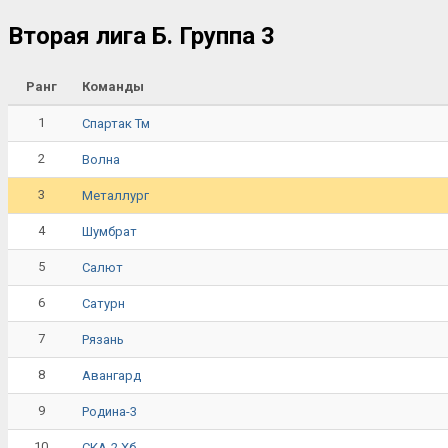
Вторая лига Б. Группа 3
Ранг
Команды
1
Спартак Тм
2
Волна
3
Металлург
4
Шумбрат
5
Салют
6
Сатурн
7
Рязань
8
Авангард
9
Родина-3
10
СКА-2 Хб