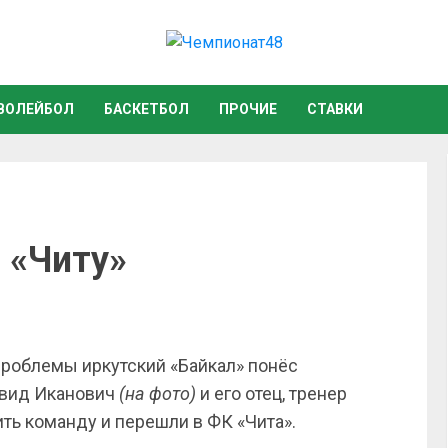
ВОЛЕЙБОЛ
БАСКЕТБОЛ
ПРОЧИЕ
СТАВКИ
 «Читу»
облемы иркутский «Байкал» понёс
авид Иканович
(на фото)
и его отец, тренер
ь команду и перешли в ФК «Чита».