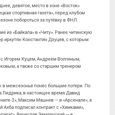
нее, девятое, место в зоне «Восток»
ецкая спортивная газета», перед клубом
езоне побороться за путёвку в ФНЛ.
е из «Байкала» в «Читу». Ранее читинскую
р иркутян Константин Дзуцев, с которым
я с Игорем Куцем, Андреем Волгиным,
овым, а также со старшим тренером
ды в межсезонье понёс большие потери. По
га Лидрика, в настоящее время Давид
ните-2», Максим Машнев — в «Арсенале», а
й Ахба подписал контракт с «Химками»,
Арарат», Вячеслав Землянский — в