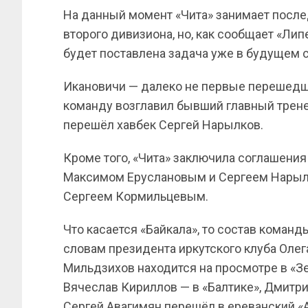
На данный момент «Чита» занимает послед
второго дивизиона, но, как сообщает «Лип
будет поставлена задача уже в будущем с
Икановичи — далеко не первые перешедши
команду возглавил бывший главный трене
перешёл хавбек Сергей Нарылков.
Кроме того, «Чита» заключила соглашени
Максимом Еруслановым и Сергеем Нарылк
Сергеем Кормильцевым.
Что касается «Байкала», то состав коман
словам президента иркутского клуба Оле
Мильдзихов находится на просмотре в «Зе
Вячеслав Кириллов — в «Балтике», Дмитри
Сергей Авагимян перешёл в ереванский «