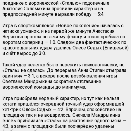
поединке с воронежской «Сталью» подопечные
Анатолия Соломахина проявили характер и на
предпоследней минуте вырвали победу — 5:4.
Игра в спорткомплексе «Новое поколение» началась с
натиска усманок, и на первой же минуте Анастасия
Верясова прошла по левому флангу и точно пробила по
воротам соперниц — 1:0. Следом два фантастических по
красоте дальних удара удались Олесе Седых (Епишевой)
и счёт вырос до 3:0.
Такой удар нелегко было пережить психологически, но
«Сталь» не сдалась. До перерыва Анна Стипан отыграла
один мяч — 3:1, а вскоре после возобновления игры
Светлана Мандрыкина сократила отставание
воронежской команды до минимума.
Игра приобрела нервный характер, но тут как нельзя
кстати пришёлся очередной точный удар оформившей
хет-трик Олеси Седых — 4:2. Впрочем, спокойствие на
площадке так и не воцарилось. Сначала Мандрыкина
вновь приблизила «Сталь» на расстояние одного мяча —
4:3, а затем с площадки были поочерёдно удалены