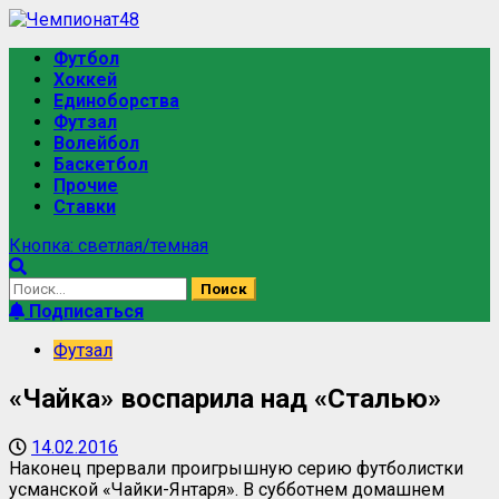
Футбол
Хоккей
Единоборства
Футзал
Волейбол
Баскетбол
Прочие
Ставки
Кнопка: светлая/темная
Подписаться
Футзал
«Чайка» воспарила над «Сталью»
14.02.2016
Наконец прервали проигрышную серию футболистки
усманской «Чайки-Янтаря». В субботнем домашнем