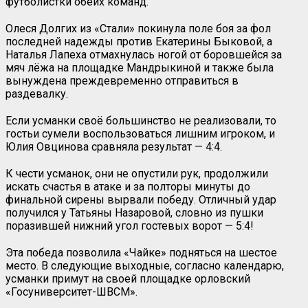
футболистки обеих команд.
Олеся Долгих из «Стали» покинула поле боя за фол
последней надежды против Екатерины Быковой, а
Наталья Лапеха отмахнулась ногой от боровшейся за
мяч лёжа на площадке Мандрыкиной и также была
вынуждена преждевременно отправиться в
раздевалку.
Если усманки своё большинство не реализовали, то
гостьи сумели воспользоваться лишним игроком, и
Юлия Овцинова сравняла результат — 4:4.
К чести усманок, они не опустили рук, продолжили
искать счастья в атаке и за полторы минуты до
финальной сирены вырвали победу. Отличный удар
получился у Татьяны Назаровой, словно из пушки
поразившей нижний угол гостевых ворот — 5:4!
Эта победа позволила «Чайке» подняться на шестое
место. В следующие выходные, согласно календарю,
усманки примут на своей площадке орловский
«Госуниверситет-ШВСМ».