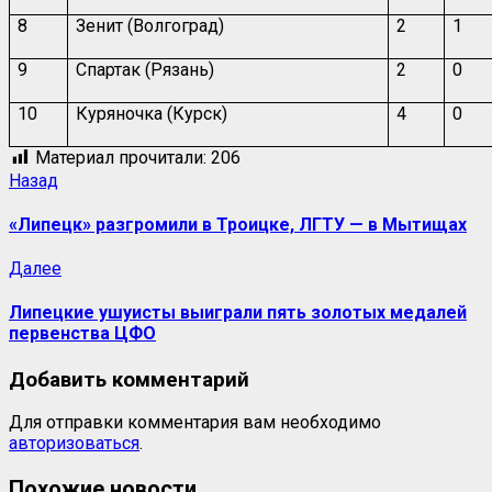
8
Зенит (Волгоград)
2
1
9
Спартак (Рязань)
2
0
10
Куряночка (Курск)
4
0
Материал прочитали:
206
Назад
«Липецк» разгромили в Троицке, ЛГТУ — в Мытищах
Далее
Липецкие ушуисты выиграли пять золотых медалей
первенства ЦФО
Добавить комментарий
Для отправки комментария вам необходимо
авторизоваться
.
Похожие новости