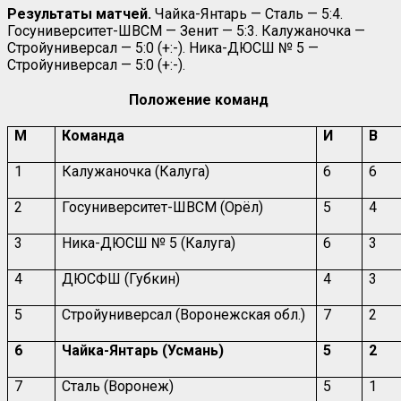
Результаты матчей.
Чайка-Янтарь — Сталь — 5:4.
Госуниверситет-ШВСМ — Зенит — 5:3. Калужаночка —
Стройуниверсал — 5:0 (+:-). Ника-ДЮСШ № 5 —
Стройуниверсал — 5:0 (+:-).
Положение команд
М
Команда
И
В
1
Калужаночка (Калуга)
6
6
2
Госуниверситет-ШВСМ (Орёл)
5
4
3
Ника-ДЮСШ № 5 (Калуга)
6
3
4
ДЮСФШ (Губкин)
4
3
5
Стройуниверсал (Воронежская обл.)
7
2
6
Чайка-Янтарь (Усмань)
5
2
7
Сталь (Воронеж)
5
1