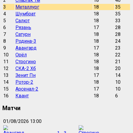
2
Спартак Тм
18
46
3
Металлург
18
35
4
Шумбрат
18
35
5
Салют
18
33
6
Рязань
17
28
7
Сатурн
18
28
8
Родина-3
18
24
9
Авангард
17
23
10
Орёл
18
22
11
Строгино
18
21
12
СКА-2 Хб
18
20
13
Зенит Пн
17
14
14
Ротор-2
18
10
15
Арсенал-2
17
10
16
Квант
18
6
Матчи
01/08/2026 13:00