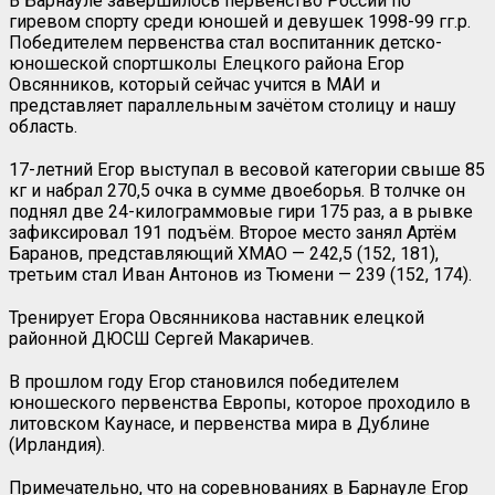
В Барнауле завершилось первенство России по
гиревом спорту среди юношей и девушек 1998-99 гг.р.
Победителем первенства стал воспитанник детско-
юношеской спортшколы Елецкого района Егор
Овсянников, который сейчас учится в МАИ и
представляет параллельным зачётом столицу и нашу
область.
17-летний Егор выступал в весовой категории свыше 85
кг и набрал 270,5 очка в сумме двоеборья. В толчке он
поднял две 24-килограммовые гири 175 раз, а в рывке
зафиксировал 191 подъём. Второе место занял Артём
Баранов, представляющий ХМАО — 242,5 (152, 181),
третьим стал Иван Антонов из Тюмени — 239 (152, 174).
Тренирует Егора Овсянникова наставник елецкой
районной ДЮСШ Сергей Макаричев.
В прошлом году Егор становился победителем
юношеского первенства Европы, которое проходило в
литовском Каунасе, и первенства мира в Дублине
(Ирландия).
Примечательно, что на соревнованиях в Барнауле Егор