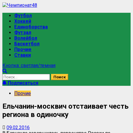
Футбол
Хоккей
Единоборства
Футзал
Волейбол
Баскетбол
Прочие
Ставки
Кнопка: светлая/темная
Подписаться
Прочие
Ельчанин-москвич отстаивает честь
региона в одиночку
09.02.2016