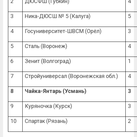
2
ДЮСФШ (Губкин)
4
3
Ника-ДЮСШ № 5 (Калуга)
5
4
Госуниверситет-ШВСМ (Орёл)
3
5
Сталь (Воронеж)
4
6
Зенит (Волгоград)
1
7
Стройуниверсал (Воронежская обл.)
4
8
Чайка-Янтарь (Усмань)
3
9
Куряночка (Курск)
3
10
Спартак (Рязань)
2