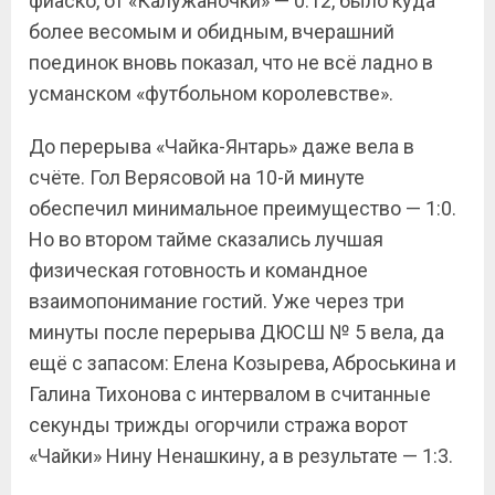
фиаско, от «Калужаночки» — 0:12, было куда
более весомым и обидным, вчерашний
поединок вновь показал, что не всё ладно в
усманском «футбольном королевстве».
До перерыва «Чайка-Янтарь» даже вела в
счёте. Гол Верясовой на 10-й минуте
обеспечил минимальное преимущество — 1:0.
Но во втором тайме сказались лучшая
физическая готовность и командное
взаимопонимание гостий. Уже через три
минуты после перерыва ДЮСШ № 5 вела, да
ещё с запасом: Елена Козырева, Аброськина и
Галина Тихонова с интервалом в считанные
секунды трижды огорчили стража ворот
«Чайки» Нину Ненашкину, а в результате — 1:3.