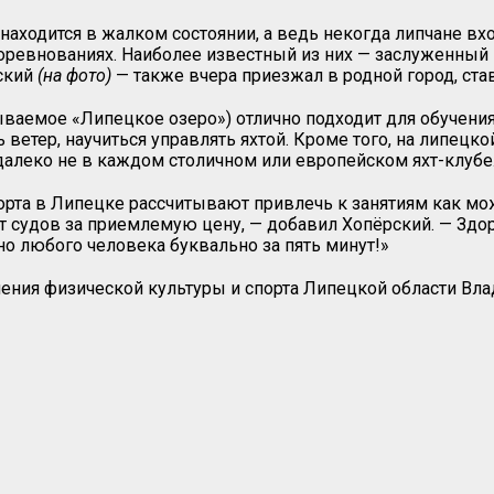
 находится в жалком состоянии, а ведь некогда липчане в
евнованиях. Наиболее известный из них — заслуженный м
ский
(на фото)
— также вчера приезжал в родной город, ст
ываемое «Липецкое озеро») отлично подходит для обучения
ь ветер, научиться управлять яхтой. Кроме того, на липец
алеко не в каждом столичном или европейском яхт-клубе. 
та в Липецке рассчитывают привлечь к занятиям как можн
т судов за приемлемую цену, — добавил Хопёрский. — Зд
о любого человека буквально за пять минут!»
ения физической культуры и спорта Липецкой области Влад