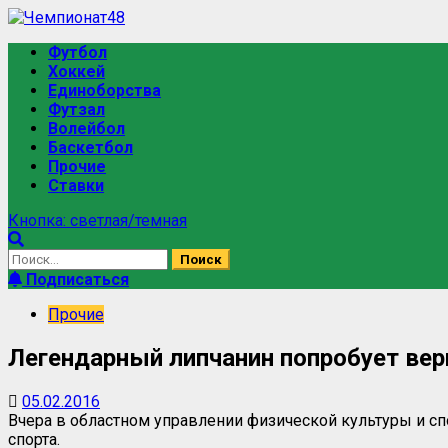
Футбол
Хоккей
Единоборства
Футзал
Волейбол
Баскетбол
Прочие
Ставки
Кнопка: светлая/темная
Подписаться
Прочие
Легендарный липчанин попробует вер
05.02.2016
Вчера в областном управлении физической культуры и сп
спорта.