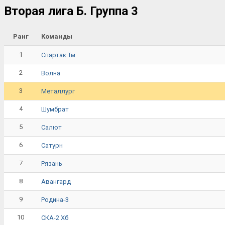
Вторая лига Б. Группа 3
Ранг
Команды
1
Спартак Тм
2
Волна
3
Металлург
4
Шумбрат
5
Салют
6
Сатурн
7
Рязань
8
Авангард
9
Родина-3
10
СКА-2 Хб