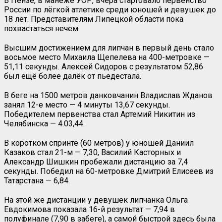
В Пензе, в манеже УОР, вчера стартовало первенство
России по лёгкой атлетике среди юношей и девушек до
18 лет. Представителям Липецкой области пока
похвастаться нечем.
Высшим достижением для липчан в первый день стало
восьмое место Михаила Щепелева на 400-метровке —
51,11 секунды. Алексей Сидоров с результатом 52,86
был ещё более далёк от пьедестала.
В беге на 1500 метров данковчанин Владислав Жданов
занял 12-е место — 4 минуты 13,67 секунды.
Победителем первенства стал Артемий Никитин из
Челябинска — 4.03,44.
В коротком спринте (60 метров) у юношей Даниил
Казаков стал 21-м — 7,30, Василий Касторных и
Александр Шишкин пробежали дистанцию за 7,4
секунды. Победил на 60-метровке Дмитрий Елисеев из
Татарстана — 6,84.
На этой же дистанции у девушек липчанка Ольга
Евдокимова показала 16-й результат — 7,94 в
полуфинале (7,90 в забеге), а самой быстрой здесь была