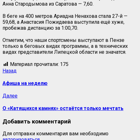
Анна Стародымова из Саратова — 7,60.
В беге на 400 метров Ариадна Ненахова стала 27-й —
59,68, а Анастасия Пожидаева выступила ещё хуже,
пробежав дистанцию за 1:00,70.
Отметим, что наши спортсмены выступают в Пензе
только в беговых видах программы, а в технических
видах представители Липецкой области не значатся.
Материал прочитали:
175
Навигация
Предыдущая
Назад
запись:
записи
Афиша на неделю
Следующая
Далее
запись:
О «Катящихся камнях» остаётся только мечтать
Добавить комментарий
Для отправки комментария вам необходимо
авторизоваться
.