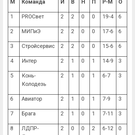
М
Команда
И
В
Н
П
Р-М
О
1
PROСвет
2
2
0
0
19-4
6
2
МИПиЭ
2
2
0
0
17-6
6
3
Стройсервис
2
2
0
0
15-6
6
4
Интер
2
1
0
1
14-9
3
5
Конь-
2
1
0
1
6-7
3
Колодезь
6
Авиатор
2
1
0
1
7-9
3
7
Брага
2
1
0
1
7-11
3
8
ЛДПР-
2
0
0
2
6-12
0