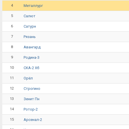
4
Металлург
5
Салют
6
Сатурн
7
Рязань
8
Авангард
9
Родина-3
10
СКА-2 Хб
11
Орёл
12
Строгино
13
Зенит Пн
14
Ротор-2
15
Арсенал-2