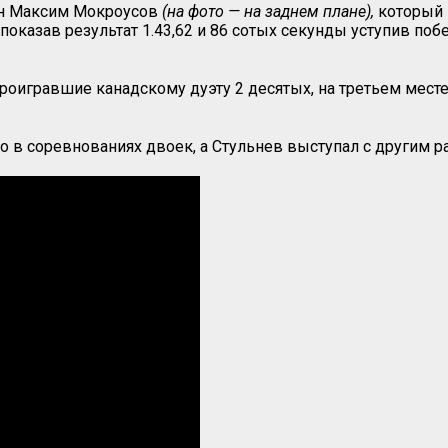
нин Максим Мокроусов
(на фото — на заднем плане),
который 
 показав результат 1.43,62 и 86 сотых секунды уступив по
проигравшие канадскому дуэту 2 десятых, на третьем мес
о в соревнованиях двоек, а Стульнев выступал с другим 