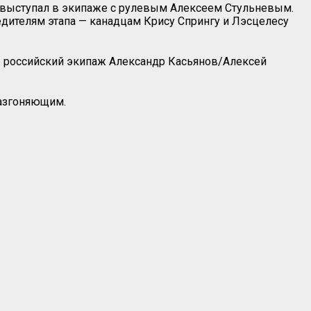
выступал в экипаже с рулевым Алексеем Стульневым.
бедителям этапа — канадцам Крису Спрингу и Лэсцелесу
те российский экипаж Александр Касьянов/Алексей
разгоняющим.