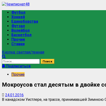
Футбол
Хоккей
Единоборства
Футзал
Волейбол
Баскетбол
Прочие
Ставки
Кнопка: светлая/темная
Подписаться
Прочие
Мокроусов стал десятым в двойке с
24.01.2016
В канадском Уистлере, на трассе, принимавшей Зимнюю О