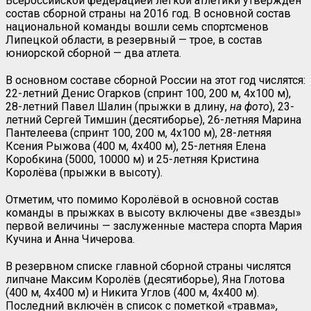
Всероссийской федерацией лёгкой атлетики утверждён
состав сборной страны на 2016 год. В основной состав
национальной команды вошли семь спортсменов
Липецкой области, в резервный — трое, в состав
юниорской сборной — два атлета.
В основном составе сборной России на этот год числятся:
22-летний Денис Огарков (спринт 100, 200 м, 4х100 м),
28-летний Павел Шалин (прыжки в длину,
на фото
), 23-
летний Сергей Тимшин (десятиборье), 26-летняя Марина
Пантелеева (спринт 100, 200 м, 4х100 м), 28-летняя
Ксения Рыжова (400 м, 4х400 м), 25-летняя Елена
Коробкина (5000, 10000 м) и 25-летняя Кристина
Королёва (прыжки в высоту).
Отметим, что помимо Королёвой в основной состав
команды в прыжках в высоту включены две «звезды»
первой величины — заслуженные мастера спорта Мария
Кучина и Анна Чичерова.
В резервном списке главной сборной страны числятся
липчане Максим Королёв (десятиборье), Яна Глотова
(400 м, 4х400 м) и Никита Углов (400 м, 4х400 м).
Последний включён в список с пометкой «травма»,