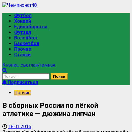
Футбол
Хоккей
Единоборства
Футзал
Волейбол
Баскетбол
Прочие
Ставки
Кнопка: светлая/темная
Подписаться
Прочие
В сборных России по лёгкой
атлетике — дюжина липчан
18.01.2016