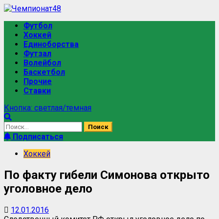
Футбол
Хоккей
Единоборства
Футзал
Волейбол
Баскетбол
Прочие
Ставки
Кнопка: светлая/темная
Подписаться
Хоккей
По факту гибели Симонова открыто
уголовное дело
12.01.2016