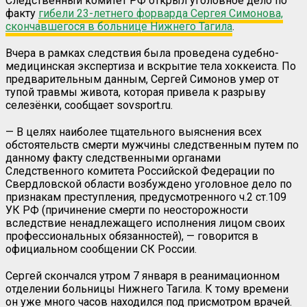
Следственный комитет РФ открыл уголовное дело по
факту
гибели 23-летнего форварда Сергея Симонова,
скончавшегося в больнице Нижнего Тагила
.
Вчера в рамках следствия была проведена судебно-
медицинская экспертиза и вскрытие тела хоккеиста. По
предварительным данным, Сергей Симонов умер от
тупой травмы живота, которая привела к разрыву
селезёнки, сообщает
sovsport
.
ru
.
— В целях наиболее тщательного выяснения всех
обстоятельств смерти мужчины следственным путем по
данному факту следственными органами
Следственного комитета Российской Федерации по
Свердловской области возбуждено уголовное дело по
признакам преступления, предусмотренного ч.2 ст.109
УК РФ (причинение смерти по неосторожности
вследствие ненадлежащего исполнения лицом своих
профессиональных обязанностей), — говорится в
официальном сообщении СК России.
Сергей скончался утром 7 января в реанимационном
отделении больницы Нижнего Тагила. К тому времени
он уже много часов находился под присмотром врачей.