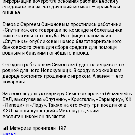
информации
s
ovsport.ru основная рабочая версия у
следователей на сегодняшний момент — врачебная
ошибка.
Вчера с Сергеем Симоновым простились работники
«Спутника», его товарищи по команде и болельщики
нижнетагильского клуба. На официальном сайте
«Спутника» опубликован номер благотворительного
банковского счета для сбора средств для помощи
родным и близким погибшего игрока.
Сегодня гроб с телом Симонова будет переправлен в
родной для него Новокузнецк. В среду в хоккейном
дворце состоится прощание с игроком. А затем — его
похороны.
За свою недолгую карьеру Симонов провёл 69 матчей в
ВХЛ, выступая за «Спутник», «Кристалл», «Сарыарку», ХК
«Липецк» и «Ладу». Также на его счету три поединка в
КХЛ за новокузнецкий «Металлург», чьим
воспитанником он является.
Материал прочитали:
197
Назад