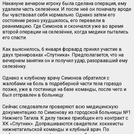
Накануне вечером игроку была сделана операция, ему
удалили часть селезёнки. И после неё он поначалу вроде
бы чувствовал себя нормально. Однако затем его
состояние резко ухудшилось, его перевели в
реанимацию. Где Симонов и скончался уже во время
второй операции на селезёнке, когда медики пытались
его спасти.
Как выяснилось, 6 января форвард принял участие в
двух тренировках «Спутника». Предполагается, что на
вечернем занятии он и получил удар, разорвавший ему
селезёнку.
Однако к клубному врачу Симонов обратился с
жалобами на боль в подрёберной части тела гораздо
позже, уже в гостинице на базе команды, после чего и
был отправлен в больницу.
Сейчас следователи проверяют всю медицинскую
документацию по Симонову из городской больницы №1
Нижнего Тагила. К делу также приобщен его контракт с
ХК «Спутник». Допрашиваются свидетели: хоккеисты
нижнетагильской команды и клубный врач. По