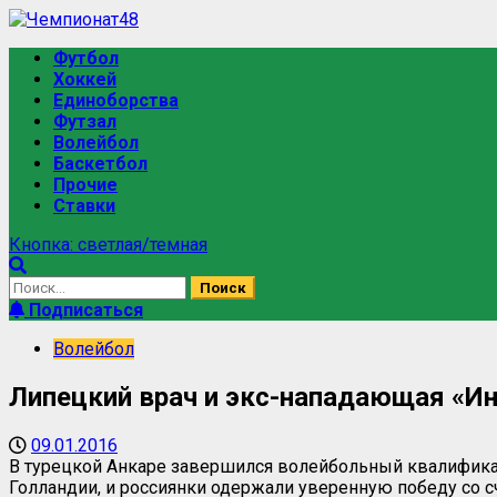
Футбол
Хоккей
Единоборства
Футзал
Волейбол
Баскетбол
Прочие
Ставки
Кнопка: светлая/темная
Подписаться
Волейбол
Липецкий врач и экс-нападающая «Ин
09.01.2016
В турецкой Анкаре завершился волейбольный квалифика
Голландии, и россиянки одержали уверенную победу со счёто