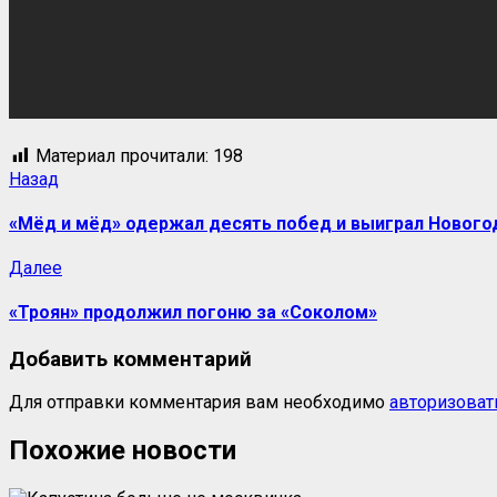
Материал прочитали:
198
Назад
«Мёд и мёд» одержал десять побед и выиграл Нового
Далее
«Троян» продолжил погоню за «Соколом»
Добавить комментарий
Для отправки комментария вам необходимо
авторизоват
Похожие новости