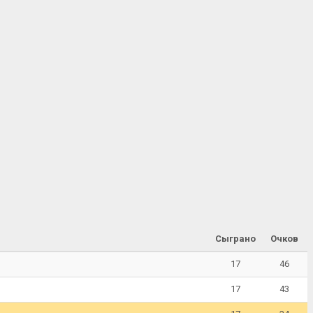
Сыграно
Очков
17
46
17
43