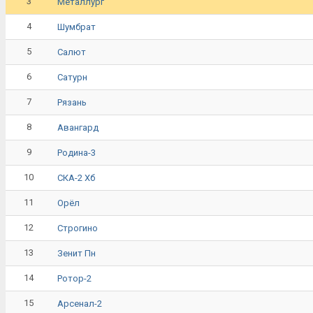
3
Металлург
4
Шумбрат
5
Салют
6
Сатурн
7
Рязань
8
Авангард
9
Родина-3
10
СКА-2 Хб
11
Орёл
12
Строгино
13
Зенит Пн
14
Ротор-2
15
Арсенал-2