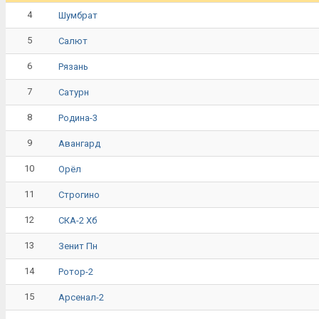
4
Шумбрат
5
Салют
6
Рязань
7
Сатурн
8
Родина-3
9
Авангард
10
Орёл
11
Строгино
12
СКА-2 Хб
13
Зенит Пн
14
Ротор-2
15
Арсенал-2