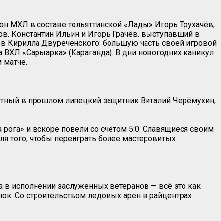
он МХЛ в составе тольяттинской «Лады» Игорь Трухачёв,
в, Константин Ильин и Игорь Грачёв, выступавший в
нов Кирилла Двуреченского: большую часть своей игровой
а ВХЛ «Сарыарка» (Караганда). В дни новогодних каникул
 матче.
естный в прошлом липецкий защитник Виталий Черёмухин,
рога» и вскоре повели со счётом 5:0. Славящиеся своим
ля того, чтобы переиграть более мастеровитых
а в исполнении заслуженных ветеранов — всё это как
нок. Со строительством ледовых арен в райцентрах