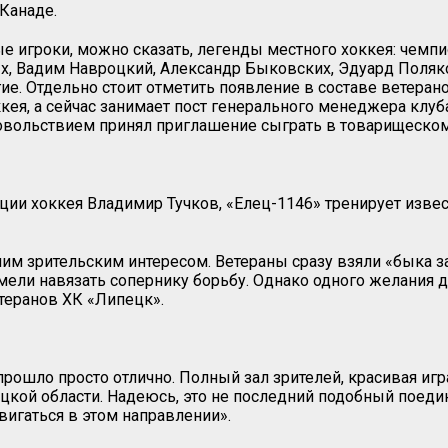
Канаде.
е игроки, можно сказать, легенды местного хоккея: чемпи
х, Вадим Навроцкий, Александр Быковских, Эдуард Поляко
гие. Отдельно стоит отметить появление в составе ветера
кея, а сейчас занимает пост генерального менеджера клуб
довольствием принял приглашение сыграть в товарищеском
ции хоккея Владимир Тучков, «Елец-1146» тренирует изв
м зрительским интересом. Ветераны сразу взяли «быка за 
мели навязать сопернику борьбу. Однако одного желания д
етеранов ХК «Липецк».
рошло просто отлично. Полный зал зрителей, красивая игр
цкой области. Надеюсь, это не последний подобный поеди
игаться в этом направлении».