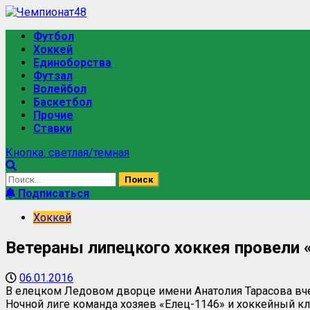
Футбол
Хоккей
Единоборства
Футзал
Волейбол
Баскетбол
Прочие
Ставки
Кнопка: светлая/темная
Подписаться
Хоккей
Ветераны липецкого хоккея провели 
06.01.2016
В елецком Ледовом дворце имени Анатолия Тарасова вч
Ночной лиге команда хозяев «Елец-1146» и хоккейный кл