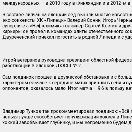
международных — в 2010 году в Финляндии и в 2012-м в 
В составе липчан на елецкий лёд вышли многие известны
экс-хоккеисты ХК «Липецк» Валерий Сонин, Игорь Черны
суперлиге а «Нефтехимик» голкипер Сергей Костин и дру
карьеры он провёл в командах элиты отечественного хок
Двуреченский приехал погостить в родной Липецк и с у
Игрой ветеранов руководил президент областной федера
работающий в елецкой ДЮСШ № 2.
Сам поединок прошёл в дружеской обстановке и с больши
характером ельчане к середине матча пришли в себя и су
оппонентов, оказалось мало. Итог матча — 9:6 в пользу в
Владимир Тучков так прокомментировал поединок: «Всё п
нельзя лучше способствует популяризации хоккея в Липе
хоккей завоёвывает глубинку, и мы непременно будем дв