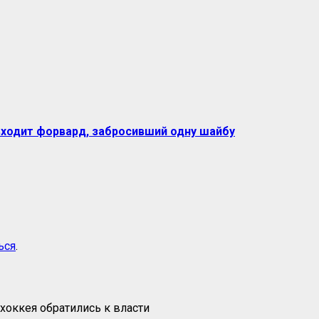
 входит форвард, забросивший одну шайбу
ься
.