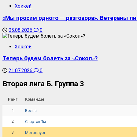
Хоккей
«Мы просим одного — разговора». Ветераны ли
05.08.2026
0
Хоккей
Теперь будем болеть за «Сокол»?
21.07.2026
0
Вторая лига Б. Группа 3
Ранг
Команды
1
Волна
2
Спартак Тм
3
Металлург