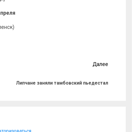
апреля
ленск)
Далее
Липчане заняли тамбовский пьедестал
вторизоваться
.