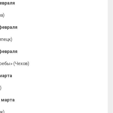
февраля
а)
 февраля
ипецк)
 февраля
ребы» (Чехов)
 марта
)
0 марта
к)