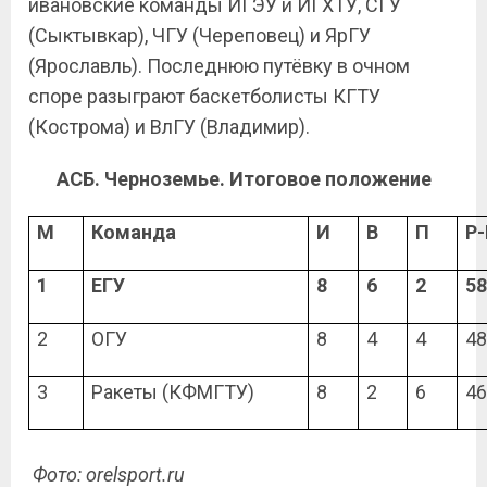
ивановские команды ИГЭУ и ИГХТУ, СГУ
(Сыктывкар), ЧГУ (Череповец) и ЯрГУ
(Ярославль). Последнюю путёвку в очном
споре разыграют баскетболисты КГТУ
(Кострома) и ВлГУ (Владимир).
АСБ. Черноземье. Итоговое положение
М
Команда
И
В
П
Р
1
ЕГУ
8
6
2
58
2
ОГУ
8
4
4
48
3
Ракеты (КФМГТУ)
8
2
6
46
Фото:
orelsport.ru