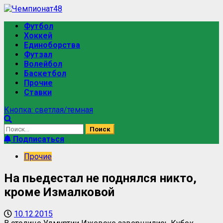
Футбол
Хоккей
Единоборства
Футзал
Волейбол
Баскетбол
Прочие
Ставки
Кнопка: светлая/темная
Подписаться
Прочие
На пьедестал не поднялся никто,
кроме Измалковой
10.12.2015