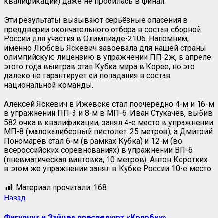
квалификации) даже не пробилась в финал.
Эти результаты вызывают серьёзные опасения в
преддверии окончательного отбора в состав сборной
России для участия в Олимпиаде-2106. Напомним,
именно Любовь Яскевич завоевала для нашей страны
олимпийскую лицензию в упражнении ПП-2ж, в апреле
этого года выиграв этап Кубка мира в Корее, но это
далеко не гарантирует ей попадания в состав
национальной команды.
Алексей Яскевич в Ижевске стал поочерёдно 4-м и 16-м
в упражнении ПП-3 и 8-м в МП-6; Иван Стукачёв, выбив
582 очка в квалификации, занял 4-е место в упражнении
МП-8 (малокалиберный пистолет, 25 метров), а Дмитрий
Пономарёв стал 6-м (в рамках Кубка) и 12-м (во
всероссийских соревнованиях) в упражнении ВП-6
(пневматическая винтовка, 10 метров). Антон Коротких
в этом же упражнении занял в Кубке России 10-е место.
Материал прочитали:
168
Назад
Фигурчук и Зайцев преследуют «Коробку»