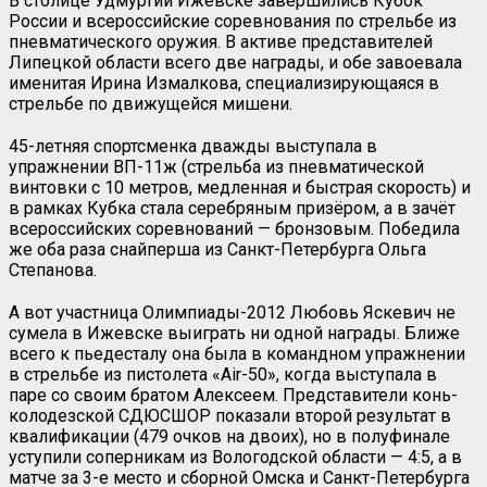
В столице Удмуртии Ижевске завершились Кубок
России и всероссийские соревнования по стрельбе из
пневматического оружия. В активе представителей
Липецкой области всего две награды, и обе завоевала
именитая Ирина Измалкова, специализирующаяся в
стрельбе по движущейся мишени.
45-летняя спортсменка дважды выступала в
упражнении ВП-11ж (стрельба из пневматической
винтовки с 10 метров, медленная и быстрая скорость) и
в рамках Кубка стала серебряным призёром, а в зачёт
всероссийских соревнований — бронзовым. Победила
же оба раза снайперша из Санкт-Петербурга Ольга
Степанова.
А вот участница Олимпиады-2012 Любовь Яскевич не
сумела в Ижевске выиграть ни одной награды. Ближе
всего к пьедесталу она была в командном упражнении
в стрельбе из пистолета «
Air
-50», когда выступала в
паре со своим братом Алексеем. Представители конь-
колодезской СДЮСШОР показали второй результат в
квалификации (479 очков на двоих), но в полуфинале
уступили соперникам из Вологодской области — 4:5, а в
матче за 3-е место и сборной Омска и Санкт-Петербурга