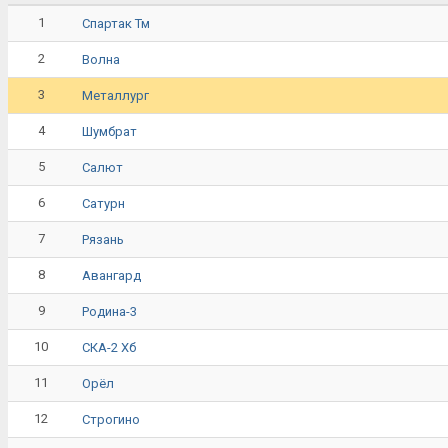
1
Спартак Тм
2
Волна
3
Металлург
4
Шумбрат
5
Салют
6
Сатурн
7
Рязань
8
Авангард
9
Родина-3
10
СКА-2 Хб
11
Орёл
12
Строгино