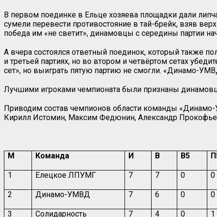
В первом поединке в Ельце хозяева площадки дали липчан
сумели перевести противостояние в тай-брейк, взяв верх
победа им «не светит», динамовцы с середины партии нача
А вчера состоялся ответный поединок, который также по
и третьей партиях, но во втором и четвёртом сетах убеди
сет», но выиграть пятую партию не смогли. «Динамо-УМ
Лучшими игроками чемпионата были признаны динамовцы
Приводим состав чемпионов области команды «Динамо-У
Кирилл Истомин, Максим Федюнин, Александр Прокофьев
М
Команда
И
В
В5
П
1
Елецкое ЛПУМГ
7
7
0
0
2
Динамо-УМВД
7
6
0
0
3
Солидарность
7
4
0
1