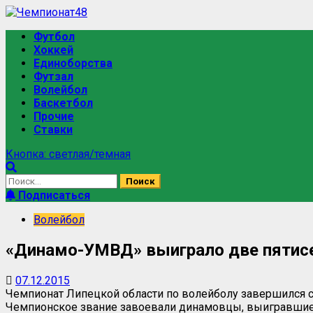
Перейти
к
Основное
Футбол
содержимому
меню
Хоккей
Единоборства
Футзал
Волейбол
Баскетбол
Прочие
Ставки
Кнопка: светлая/темная
Найти:
Подписаться
Волейбол
«Динамо-УМВД» выиграло две пятисе
07.12.2015
Чемпионат Липецкой области по волейболу завершился 
Чемпионское звание завоевали динамовцы, выигравшие 