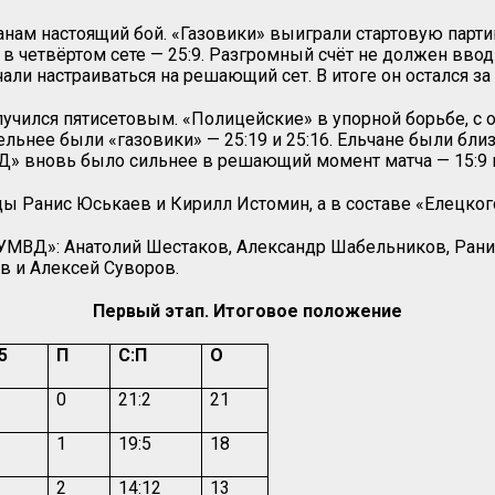
ам настоящий бой. «Газовики» выиграли стартовую партию 
 в четвёртом сете — 25:9. Разгромный счёт не должен ввод
ли настраиваться на решающий сет. В итоге он остался за 
лучился пятисетовым. «Полицейские» в упорной борьбе, с 
тельнее были «газовики» — 25:19 и 25:16. Ельчане были бли
ВД» вновь было сильнее в решающий момент матча — 15:9 
 Ранис Юськаев и Кирилл Истомин, а в составе «Елецко
МВД»: Анатолий Шестаков, Александр Шабельников, Рани
 и Алексей Суворов.
Первый этап. Итоговое положение
5
П
С:П
О
0
21:2
21
1
19:5
18
2
14:12
13