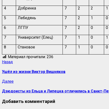
4
Добринка
7
2
2
1
5
Лебедянь
7
2
1
0
6
ЛГПУ
7
2
0
0
7
Университет (Елец)
7
1
0
1
8
Становое
7
1
0
0
Материал прочитали:
236
Навигация
Предыдущая
Назад
запись:
записи
Ушёл из жизни Виктор Вишняков
Следующая
Далее
запись:
Дзюдоисты из Ельца и Липецка отличились в Санкт-П
Добавить комментарий