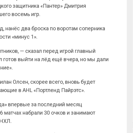
кого защитника «Пантер» Дмитрия
шего восемь игр.
д, нанёс два броска по воротам соперника
ости «минус 1».
итников, — сказал перед игрой главный
 готов выйти на лёд ещё вчера, но мы дали
ние».
лан Олсен, скорее всего, вновь будет
пающие в AHL «Портленд Пайрэтс».
а» впервые за последний месяц
26 матчах набрали 30 очков и занимают
 НХЛ.