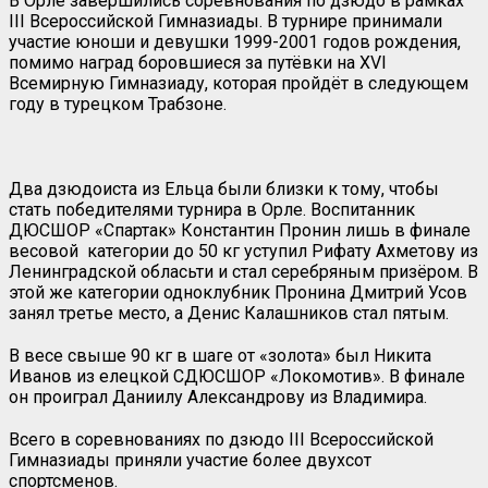
В Орле завершились соревнования по дзюдо в рамках
III Всероссийской Гимназиады. В турнире принимали
участие юноши и девушки 1999-2001 годов рождения,
помимо наград боровшиеся за путёвки на XVI
Всемирную Гимназиаду, которая пройдёт в следующем
году в турецком Трабзоне.
Два дзюдоиста из Ельца были близки к тому, чтобы
стать победителями турнира в Орле. Воспитанник
ДЮСШОР «Спартак» Константин Пронин лишь в финале
весовой категории до 50 кг уступил Рифату Ахметову из
Ленинградской обласьти и стал серебряным призёром. В
этой же категории одноклубник Пронина Дмитрий Усов
занял третье место, а Денис Калашников стал пятым.
В весе свыше 90 кг в шаге от «золота» был Никита
Иванов из елецкой СДЮСШОР «Локомотив». В финале
он проиграл Даниилу Александрову из Владимира.
Всего в соревнованиях по дзюдо III Всероссийской
Гимназиады приняли участие более двухсот
спортсменов.