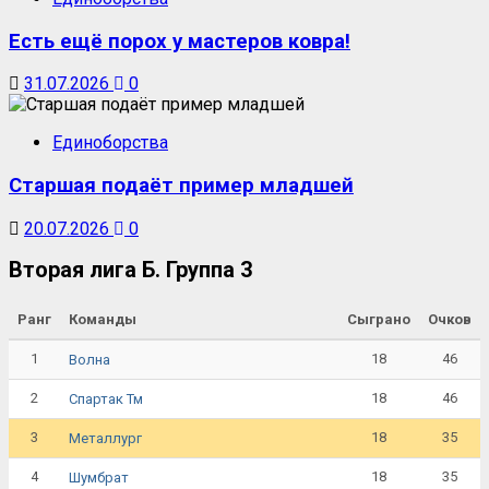
Есть ещё порох у мастеров ковра!
31.07.2026
0
Единоборства
Старшая подаёт пример младшей
20.07.2026
0
Вторая лига Б. Группа 3
Ранг
Команды
Сыграно
Очков
1
18
46
Волна
2
18
46
Спартак Тм
3
18
35
Металлург
4
18
35
Шумбрат