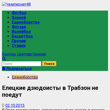
Футбол
Хоккей
Единоборства
Футзал
Волейбол
Баскетбол
Прочие
Ставки
Кнопка: светлая/темная
Подписаться
Единоборства
Елецкие дзюдоисты в Трабзон не
поедут
02.10.2015