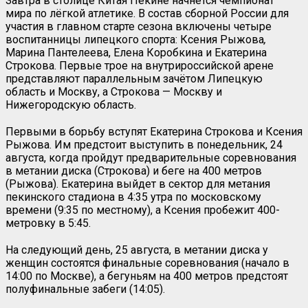
Завтра в столице Китая Пекине начнётся чемпионат
мира по лёгкой атлетике. В состав сборной России для
участия в главном старте сезона включены четыре
воспитанницы липецкого спорта: Ксения Рыжова
,
Марина Пантелеева, Елена Коробкина и Екатерина
Строкова. Первые трое на внутрироссийской арене
представляют параллельным зачётом Липецкую
область и Москву, а Строкова — Москву и
Нижегородскую область.
Первыми в борьбу вступят Екатерина Строкова и Ксения
Рыжова. Им предстоит выступить в понедельник, 24
августа, когда пройдут предварительные соревнования
в метании диска (Строкова) и беге на 400 метров
(Рыжова). Екатерина выйдет в сектор для метания
пекинского стадиона в 4:35 утра по московскому
времени (9:35 по местному), а Ксения пробежит 400-
метровку в 5:45.
На следующий день, 25 августа, в метании диска у
женщин состоятся финальные соревнования (начало в
14:00 по Москве), а бегуньям на 400 метров предстоят
полуфинальные забеги (14:05).