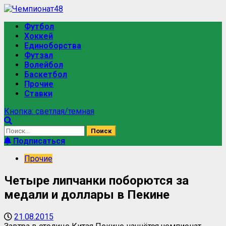
Футбол
Хоккей
Единоборства
Футзал
Волейбол
Баскетбол
Прочие
Ставки
Кнопка: светлая/темная
Подписаться
Прочие
Четыре липчанки поборются за
медали и доллары в Пекине
21.08.2015