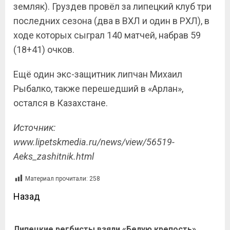
земляк). Груздев провёл за липецкий клуб три
последних сезона (два в ВХЛ и один в РХЛ), в
ходе которых сыграл 140 матчей, набрав 59
(18+41) очков.
Ещё один экс-защитник липчан Михаил
Рыбалко, также перешедший в «Арлан»,
остался в Казахстане.
Источник:
www.lipetskmedia.ru/news/view/56519-
Aeks_zashitnik.html
Материал прочитали:
258
Назад
Липецкие регбисты взяли «Белую крепость»