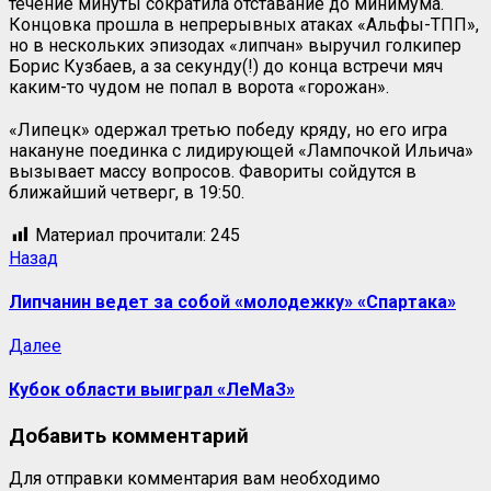
течение минуты сократила отставание до минимума.
Концовка прошла в непрерывных атаках «Альфы-ТПП»,
но в нескольких эпизодах «липчан» выручил голкипер
Борис Кузбаев, а за секунду(!) до конца встречи мяч
каким-то чудом не попал в ворота «горожан».
«Липецк» одержал третью победу кряду, но его игра
накануне поединка с лидирующей «Лампочкой Ильича»
вызывает массу вопросов. Фавориты сойдутся в
ближайший четверг, в 19:50.
Материал прочитали:
245
Навигация
Предыдущая
Назад
запись:
записи
Липчанин ведет за собой «молодежку» «Спартака»
Следующая
Далее
запись:
Кубок области выиграл «ЛеМаЗ»
Добавить комментарий
Для отправки комментария вам необходимо