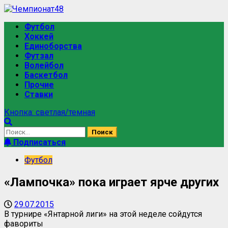
Перейти
к
Основное
Футбол
содержимому
меню
Хоккей
Единоборства
Футзал
Волейбол
Баскетбол
Прочие
Ставки
Кнопка: светлая/темная
Найти:
Подписаться
Футбол
«Лампочка» пока играет ярче других
29.07.2015
В турнире «Янтарной лиги» на этой неделе сойдутся
фавориты