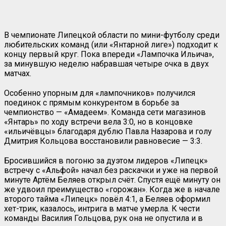
В чемпионате Липецкой области по мини-футболу среди
любительских команд (или «Янтарной лиге») подходит к
концу первый круг. Пока впереди «Лампочка Ильича»,
за минувшую неделю набравшая четыре очка в двух
матчах.
Особенно упорным для «лампочников» получился
поединок с прямым конкурентом в борьбе за
чемпионство — «Амадеем». Команда сети магазинов
«Янтарь» по ходу встречи вела 3:0, но в концовке
«ильичёвцы» благодаря дублю Павла Назарова и голу
Дмитрия Кольцова восстановили равновесие — 3:3.
Бросившийся в погоню за дуэтом лидеров «Липецк»
встречу с «Альфой» начал без раскачки и уже на первой
минуте Артём Беляев открыл счёт. Спустя ещё минуту он
же удвоил преимущество «горожан». Когда же в начале
второго тайма «Липецк» повёл 4:1, а Беляев оформил
хет-трик, казалось, интрига в матче умерла. К чести
команды Василия Гольцова, рук она не опустила и в