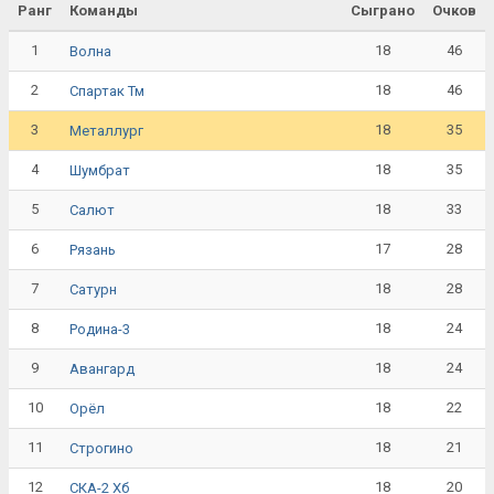
Ранг
Команды
Сыграно
Очков
1
18
46
Волна
2
18
46
Спартак Тм
3
18
35
Металлург
4
18
35
Шумбрат
5
18
33
Салют
6
17
28
Рязань
7
18
28
Сатурн
8
18
24
Родина-3
9
18
24
Авангард
10
18
22
Орёл
11
18
21
Строгино
12
18
20
СКА-2 Хб