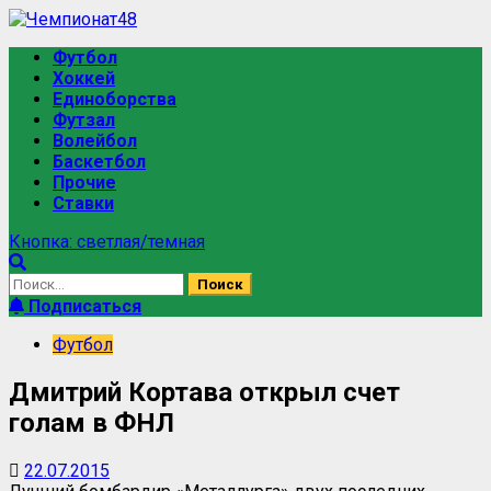
Перейти
к
Основное
Футбол
содержимому
меню
Хоккей
Единоборства
Футзал
Волейбол
Баскетбол
Прочие
Ставки
Кнопка: светлая/темная
Найти:
Подписаться
Футбол
Дмитрий Кортава открыл счет
голам в ФНЛ
22.07.2015