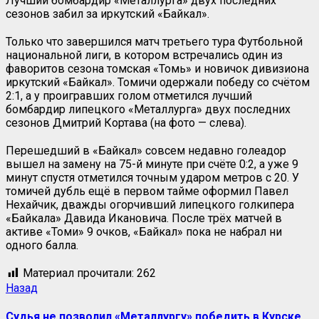
Лучший бомбардир «Металлурга» двух последних
сезонов забил за иркутский «Байкал».
Только что завершился матч третьего тура Футбольной
национальной лиги, в котором встречались один из
фаворитов сезона томская «Томь» и новичок дивизиона
иркутский «Байкал». Томичи одержали победу со счётом
2:1, а у проигравших голом отметился лучший
бомбардир липецкого «Металлурга» двух последних
сезонов Дмитрий Кортава (на фото — слева).
Перешедший в «Байкал» совсем недавно голеадор
вышел на замену на 75-й минуте при счёте 0:2, а уже 9
минут спустя отметился точным ударом метров с 20. У
томичей дубль ещё в первом тайме оформил Павел
Нехайчик, дважды огорчивший липецкого голкипера
«Байкала» Давида Икановича. После трёх матчей в
активе «Томи» 9 очков, «Байкал» пока не набрал ни
одного балла.
Материал прочитали:
262
Навигация
Предыдущая
Назад
запись:
записи
Судья не позволил «Металлургу» победить в Курске